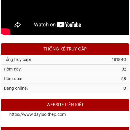
THỐNG KÊ TRUY CẬP
Tổng truy cập:
191840
Hôm nay:
32
Hôm qua:
58
Đang online:
0
WEBSITE LIÊN KIẾT
https://www.dayluoithep.com