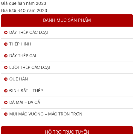
Giá que hàn năm 2023
Giá lưới B40 năm 2023
DANH MỤC SẢN PHẨM
DÂY THÉP CÁC LOẠI
THÉP HÌNH
DÂY THÉP GAI
LƯỚI THÉP CÁC LOẠI
QUE HÀN
ĐINH SẮT – THÉP
ĐÁ MÀI – ĐÁ CẮT
MŨI MÁC VUÔNG – MÁC TRÒN TRƠN
HỖ TRỢ TRỰC TUYẾN