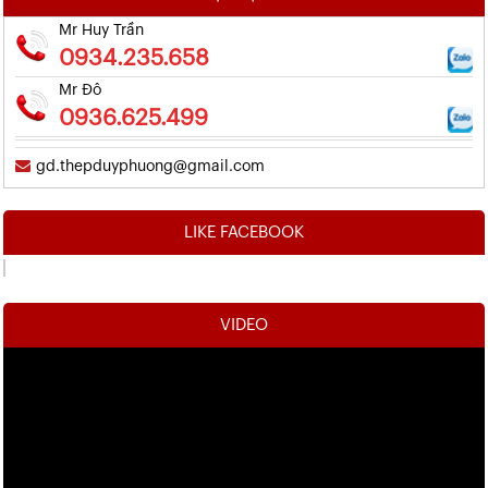
Mr Huy Trần
0934.235.658
Mr Đô
0936.625.499
gd.thepduyphuong@gmail.com
LIKE FACEBOOK
VIDEO