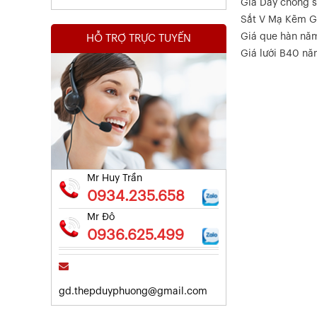
Giá Dây chống s
Sắt V Mạ Kẽm G
Giá que hàn nă
HỖ TRỢ TRỰC TUYẾN
Giá lưới B40 n
Kết Quả Thử Nghiệm Lưới Tô Tường
Xem chi tiết
Mr Huy Trần
0934.235.658
Mr Đô
0936.625.499
gd.thepduyphuong@gmail.com
Kết Quả Thử Nghiệm Lưới Tô Tường