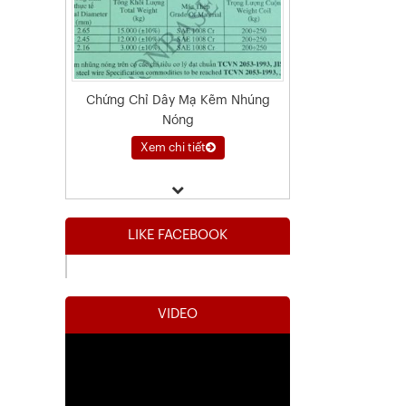
Chứng Chỉ Dây Mạ Kẽm Nhúng
Nóng
Xem chi tiết
LIKE FACEBOOK
VIDEO
Kết Quả Thử Nghiệm Lưới Tô Tường