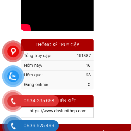
Xem chi tiết
THỐNG KÊ TRUY CẬP
Tổng truy cập:
191887
Hôm nay:
16
Kết Quả Thử Nghiệm Lưới Tô Tường
Hôm qua:
63
Đang online:
0
Xem chi tiết
0934.235.658
WEBSITE LIÊN KIẾT
https://www.dayluoithep.com
0936.625.499