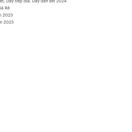
ét, Dây tiếp địa, Dây dẫn sét 2024
iá Rẻ
m 2023
ăm 2023