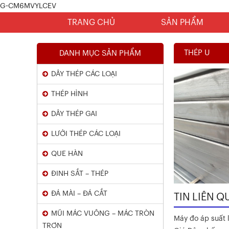
G-CM6MVYLCEV
TRANG CHỦ
SẢN PHẨM
THÉP U
DANH MỤC SẢN PHẨM
DÂY THÉP CÁC LOẠI
THÉP HÌNH
DÂY THÉP GAI
LƯỚI THÉP CÁC LOẠI
Chứng Chỉ Dây Mạ Kẽm Nhúng
QUE HÀN
Nóng
ĐINH SẮT – THÉP
Xem chi tiết
ĐÁ MÀI – ĐÁ CẮT
TIN LIÊN Q
MŨI MÁC VUÔNG – MÁC TRÒN
Máy đo áp suất l
TRƠN