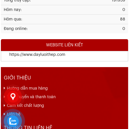
Tổng truy cập:
191959
Hôm nay:
0
Hôm qua:
88
Đang online:
0
WEBSITE LIÊN KIẾT
https://www.dayluoithep.com
GIỚI THIỆU
Hướng dẫn mua hàng
Vận chuyển và thanh toán
Cam kết chất lượng
Liên hệ
THÔNG TIN LIÊN HỆ