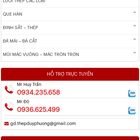
LƯỚI THÉP CÁC LOẠI
QUE HÀN
ĐINH SẮT – THÉP
ĐÁ MÀI – ĐÁ CẮT
MŨI MÁC VUÔNG – MÁC TRÒN TRƠN
HỖ TRỢ TRỰC TUYẾN
Mr Huy Trần
0934.235.658
Mr Đô
0936.625.499
gd.thepduyphuong@gmail.com