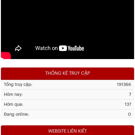
THỐNG KÊ TRUY CẬP
Tổng truy cập:
191366
Hôm nay:
7
Hôm qua:
137
Đang online:
0
WEBSITE LIÊN KIẾT