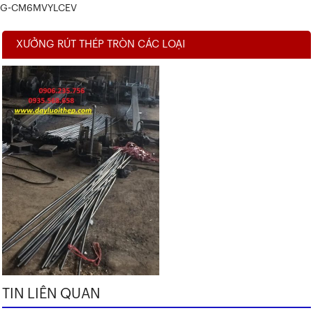
G-CM6MVYLCEV
XƯỞNG RÚT THÉP TRÒN CÁC LOẠI
TIN LIÊN QUAN