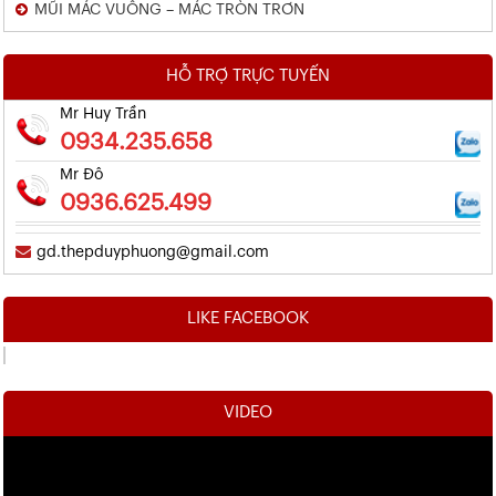
MŨI MÁC VUÔNG – MÁC TRÒN TRƠN
HỖ TRỢ TRỰC TUYẾN
Mr Huy Trần
0934.235.658
Mr Đô
0936.625.499
gd.thepduyphuong@gmail.com
LIKE FACEBOOK
VIDEO