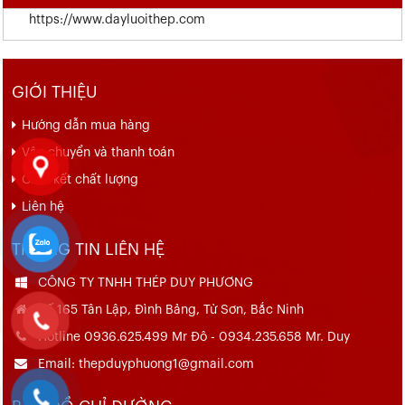
https://www.dayluoithep.com
GIỚI THIỆU
Hướng dẫn mua hàng
Vận chuyển và thanh toán
Cam kết chất lượng
Liên hệ
THÔNG TIN LIÊN HỆ
CÔNG TY TNHH THÉP DUY PHƯƠNG
Số 165 Tân Lập, Đình Bảng, Từ Sơn, Bắc Ninh
Hotline 0936.625.499 Mr Đô - 0934.235.658 Mr. Duy
Email: thepduyphuong1@gmail.com