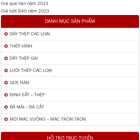
Giá que hàn năm 2023
Giá lưới B40 năm 2023
DANH MỤC SẢN PHẨM
DÂY THÉP CÁC LOẠI
THÉP HÌNH
DÂY THÉP GAI
LƯỚI THÉP CÁC LOẠI
QUE HÀN
ĐINH SẮT – THÉP
ĐÁ MÀI – ĐÁ CẮT
MŨI MÁC VUÔNG – MÁC TRÒN TRƠN
HỖ TRỢ TRỰC TUYẾN