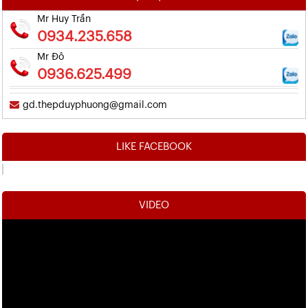
Mr Huy Trần
0934.235.658
Mr Đô
0936.625.499
gd.thepduyphuong@gmail.com
LIKE FACEBOOK
VIDEO