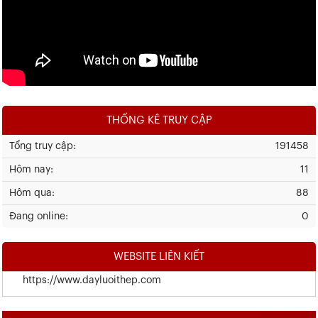
THỐNG KÊ TRUY CẬP
Tổng truy cập:
191458
Hôm nay:
11
Hôm qua:
88
Đang online:
0
WEBSITE LIÊN KIẾT
https://www.dayluoithep.com