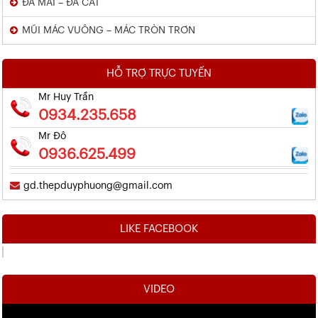
ĐÁ MÀI – ĐÁ CẮT
MŨI MÁC VUÔNG – MÁC TRÒN TRƠN
HỖ TRỢ TRỰC TUYẾN
Mr Huy Trần
0934.235.658
Mr Đô
0936.625.499
gd.thepduyphuong@gmail.com
LIKE FACEBOOK
VIDEO