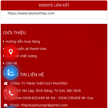
WEBSITE LIÊN KIẾT
https://www.dayluoithep.com
GIỚI THIỆU
Hướng dẫn mua hàng
Vận chuyển và thanh toán
Cam kết chất lượng
Liên hệ
THÔNG TIN LIÊN HỆ
CÔNG TY TNHH THÉP DUY PHƯƠNG
Số 165 Tân Lập, Đình Bảng, Từ Sơn, Bắc Ninh
Hotline 0936.625.499 Mr Đô - 0934.235.658 Mr. Duy
Email: thepduyphuong1@gmail.com