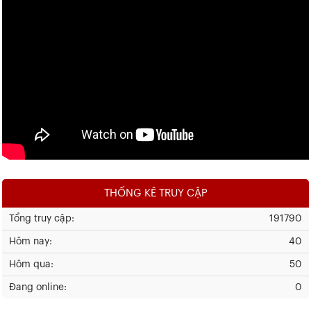
THỐNG KÊ TRUY CẬP
Tổng truy cập:
191790
Hôm nay:
40
Hôm qua:
50
Đang online:
0