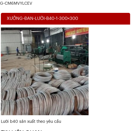
G-CM6MVYLCEV
XƯỞNG-ĐAN-LƯỚI-B40-1-300×300
Lưới b40 sản xuất theo yêu cầu