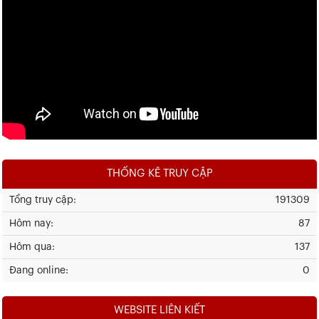
THỐNG KÊ TRUY CẬP
Tổng truy cập:
191309
Hôm nay:
87
Hôm qua:
137
Đang online:
0
WEBSITE LIÊN KIẾT