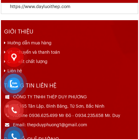
https://www.dayluoithep.com
GIỚI THIỆU
Hướng dẫn mua hàng
Vận chuyển và thanh toán
Cam kết chất lượng
Liên hệ
THÔNG TIN LIÊN HỆ
CÔNG TY TNHH THÉP DUY PHƯƠNG
Số 165 Tân Lập, Đình Bảng, Từ Sơn, Bắc Ninh
Hotline 0936.625.499 Mr Đô - 0934.235.658 Mr. Duy
Email: thepduyphuong1@gmail.com