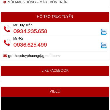
MŨI MÁC VUÔNG – MÁC TRÒN TRƠN
HỖ TRỢ TRỰC TUYẾN
Mr Huy Trần
0934.235.658
Mr Đô
0936.625.499
gd.thepduyphuong@gmail.com
LIKE FACEBOOK
VIDEO