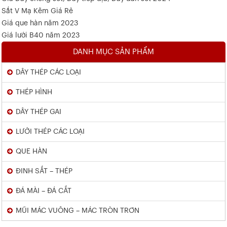
Sắt V Mạ Kẽm Giá Rẻ
Giá que hàn năm 2023
Giá lưới B40 năm 2023
DANH MỤC SẢN PHẨM
DÂY THÉP CÁC LOẠI
THÉP HÌNH
DÂY THÉP GAI
LƯỚI THÉP CÁC LOẠI
QUE HÀN
ĐINH SẮT – THÉP
ĐÁ MÀI – ĐÁ CẮT
MŨI MÁC VUÔNG – MÁC TRÒN TRƠN