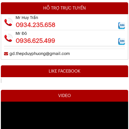
HỖ TRỢ TRỰC TUYẾN
Mr Huy Trần
0934.235.658
Mr Đô
0936.625.499
gd.thepduyphuong@gmail.com
LIKE FACEBOOK
VIDEO