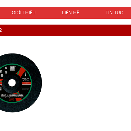
GIỚI THIỆU
LIÊN HỆ
TIN TỨC
2