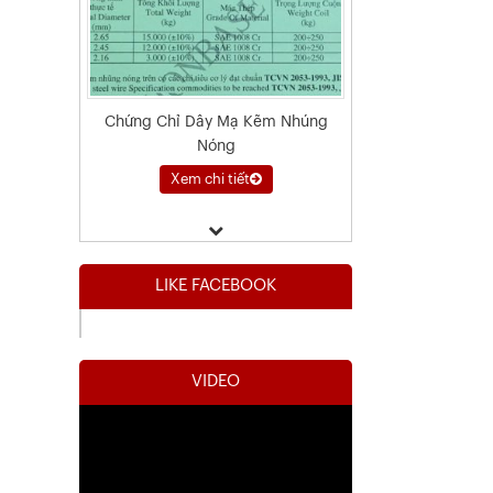
Chứng Chỉ Dây Mạ Kẽm Nhúng
Nóng
Xem chi tiết
LIKE FACEBOOK
VIDEO
Kết Quả Thử Nghiệm Lưới Tô Tường