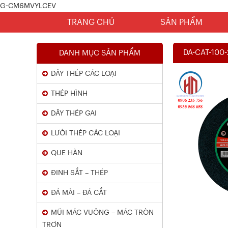
G-CM6MVYLCEV
TRANG CHỦ
SẢN PHẨM
DA-CAT-100-
DANH MỤC SẢN PHẨM
DÂY THÉP CÁC LOẠI
THÉP HÌNH
DÂY THÉP GAI
LƯỚI THÉP CÁC LOẠI
Chứng Chỉ Dây Mạ Kẽm Nhúng
QUE HÀN
Nóng
ĐINH SẮT – THÉP
Xem chi tiết
ĐÁ MÀI – ĐÁ CẮT
MŨI MÁC VUÔNG – MÁC TRÒN
TRƠN