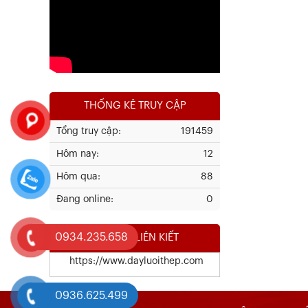
Xem chi tiết
THỐNG KÊ TRUY CẬP
Tổng truy cập:
191459
Hôm nay:
12
Kết Quả Thử Nghiệm Lưới Tô Tường
Hôm qua:
88
Đang online:
0
Xem chi tiết
0934.235.658
WEBSITE LIÊN KIẾT
https://www.dayluoithep.com
0936.625.499