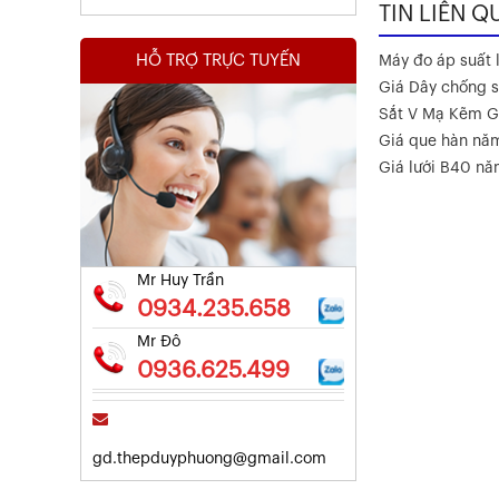
TIN LIÊN Q
HỖ TRỢ TRỰC TUYẾN
Máy đo áp suất l
Giá Dây chống s
Sắt V Mạ Kẽm G
Giá que hàn nă
Kết Quả Thử Nghiệm Lưới Tô Tường
Giá lưới B40 n
Xem chi tiết
Mr Huy Trần
0934.235.658
Mr Đô
0936.625.499
gd.thepduyphuong@gmail.com
Kết Quả Thử Nghiệm Lưới Tô Tường