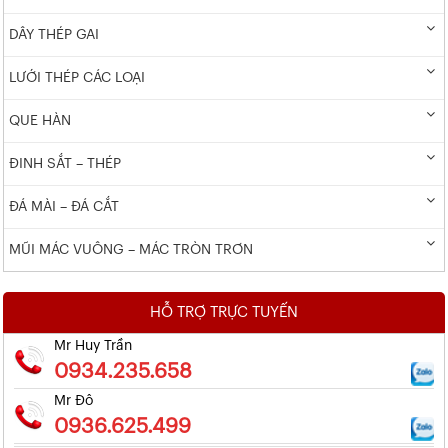
DÂY THÉP GAI
LƯỚI THÉP CÁC LOẠI
QUE HÀN
ĐINH SẮT – THÉP
ĐÁ MÀI – ĐÁ CẮT
MŨI MÁC VUÔNG – MÁC TRÒN TRƠN
HỖ TRỢ TRỰC TUYẾN
Mr Huy Trần
0934.235.658
Mr Đô
0936.625.499