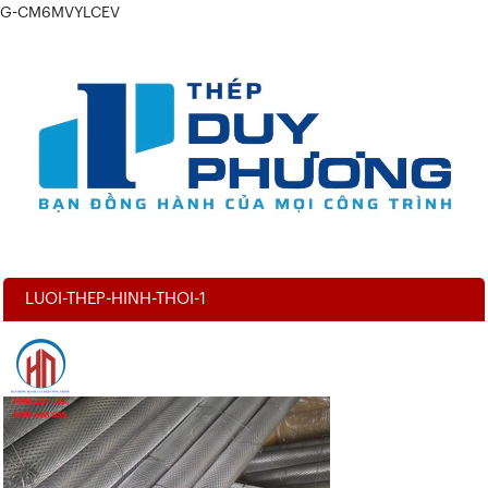
G-CM6MVYLCEV
LUOI-THEP-HINH-THOI-1