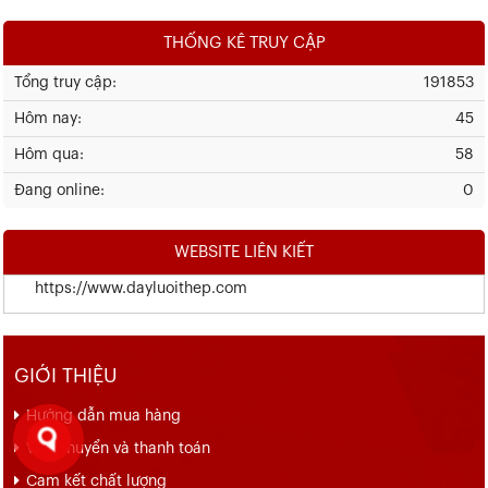
THỐNG KÊ TRUY CẬP
Tổng truy cập:
191853
Hôm nay:
45
Hôm qua:
58
Đang online:
0
WEBSITE LIÊN KIẾT
https://www.dayluoithep.com
GIỚI THIỆU
Hướng dẫn mua hàng
Vận chuyển và thanh toán
Cam kết chất lượng