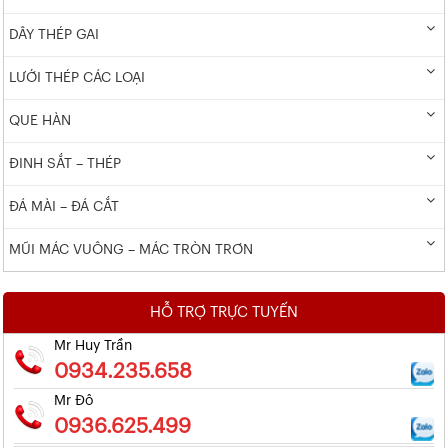
DÂY THÉP GAI
LƯỚI THÉP CÁC LOẠI
QUE HÀN
ĐINH SẮT – THÉP
ĐÁ MÀI – ĐÁ CẮT
MŨI MÁC VUÔNG – MÁC TRÒN TRƠN
HỖ TRỢ TRỰC TUYẾN
Mr Huy Trần
0934.235.658
Mr Đô
0936.625.499