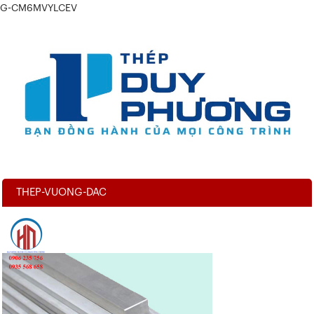
G-CM6MVYLCEV
THEP-VUONG-DAC