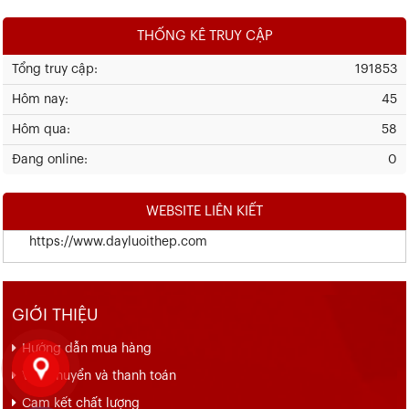
THỐNG KÊ TRUY CẬP
Tổng truy cập:
191853
Hôm nay:
45
Hôm qua:
58
Đang online:
0
WEBSITE LIÊN KIẾT
https://www.dayluoithep.com
GIỚI THIỆU
Hướng dẫn mua hàng
Vận chuyển và thanh toán
Cam kết chất lượng