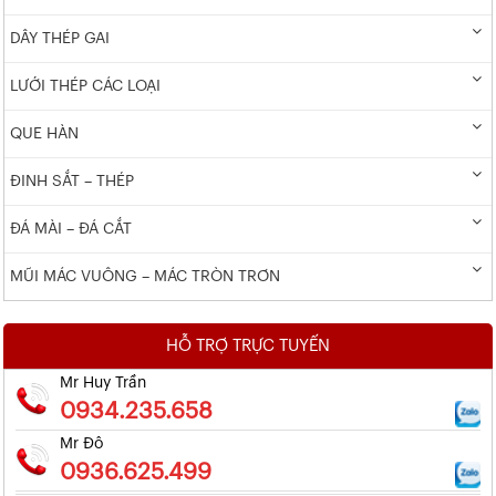
DÂY THÉP GAI
LƯỚI THÉP CÁC LOẠI
QUE HÀN
ĐINH SẮT – THÉP
ĐÁ MÀI – ĐÁ CẮT
MŨI MÁC VUÔNG – MÁC TRÒN TRƠN
HỖ TRỢ TRỰC TUYẾN
Mr Huy Trần
0934.235.658
Mr Đô
0936.625.499