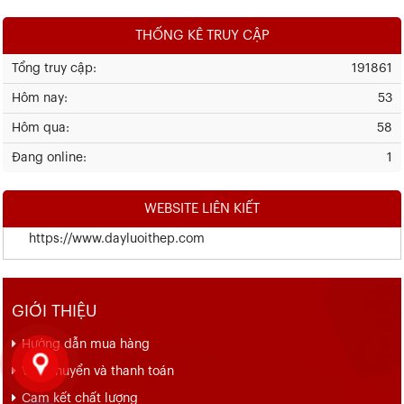
THỐNG KÊ TRUY CẬP
Tổng truy cập:
191861
Hôm nay:
53
Hôm qua:
58
Đang online:
1
WEBSITE LIÊN KIẾT
https://www.dayluoithep.com
GIỚI THIỆU
Hướng dẫn mua hàng
Vận chuyển và thanh toán
Cam kết chất lượng