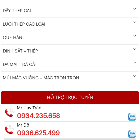
DÂY THÉP GAI
LƯỚI THÉP CÁC LOẠI
QUE HÀN
ĐINH SẮT – THÉP
ĐÁ MÀI – ĐÁ CẮT
MŨI MÁC VUÔNG – MÁC TRÒN TRƠN
HỖ TRỢ TRỰC TUYẾN
Mr Huy Trần
0934.235.658
Mr Đô
0936.625.499