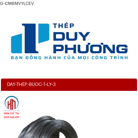
G-CM6MVYLCEV
DAY-THEP-BUOC-1-LY-3