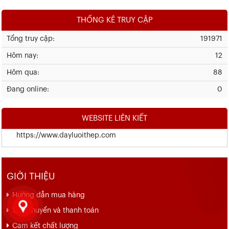
THỐNG KÊ TRUY CẬP
Tổng truy cập:
191971
Hôm nay:
12
Hôm qua:
88
Đang online:
0
WEBSITE LIÊN KIẾT
https://www.dayluoithep.com
GIỚI THIỆU
Hướng dẫn mua hàng
Vận chuyển và thanh toán
Cam kết chất lượng