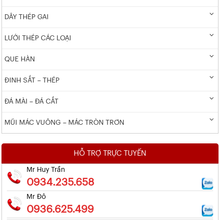
DÂY THÉP GAI
LƯỚI THÉP CÁC LOẠI
QUE HÀN
ĐINH SẮT – THÉP
ĐÁ MÀI – ĐÁ CẮT
MŨI MÁC VUÔNG – MÁC TRÒN TRƠN
HỖ TRỢ TRỰC TUYẾN
Mr Huy Trần
0934.235.658
Mr Đô
0936.625.499