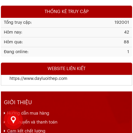
THỐNG KÊ TRUY CẬP
Tổng truy cập:
192001
Hôm nay:
42
Hôm qua:
88
Đang online:
1
WEBSITE LIÊN KIẾT
https://www.dayluoithep.com
GIỚI THIỆU
Hướng dẫn mua hàng
Vận chuyển và thanh toán
Cam kết chất lượng