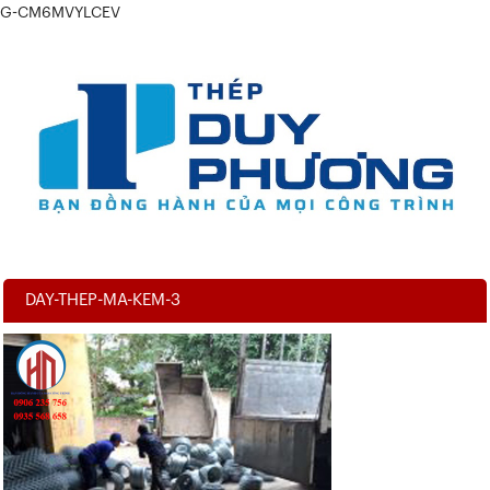
G-CM6MVYLCEV
DAY-THEP-MA-KEM-3