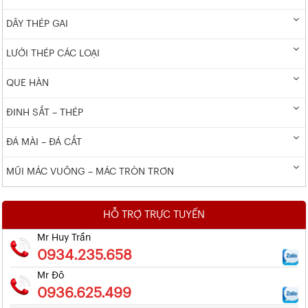
DÂY THÉP GAI
LƯỚI THÉP CÁC LOẠI
QUE HÀN
ĐINH SẮT – THÉP
ĐÁ MÀI – ĐÁ CẮT
MŨI MÁC VUÔNG – MÁC TRÒN TRƠN
HỖ TRỢ TRỰC TUYẾN
Mr Huy Trần
0934.235.658
Mr Đô
0936.625.499