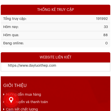
THỐNG KÊ TRUY CẬP
Tổng truy cập:
191992
Hôm nay:
33
Hôm qua:
88
Đang online:
0
WEBSITE LIÊN KIẾT
https://www.dayluoithep.com
GIỚI THIỆU
Hướng dẫn mua hàng
Vận chuyển và thanh toán
Cam kết chất lượng