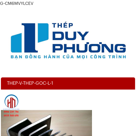
G-CM6MVYLCEV
THEP-V-THEP-GOC-L-1