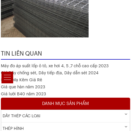
TIN LIÊN QUAN
Máy đo áp suất lốp ô tô, xe hơi 4, 5 ,7 chỗ cao cấp 2023
Giá Dây chống sét, Dây tiếp địa, Dây dẫn sét 2024
Sắt V Mạ Kẽm Giá Rẻ
Giá que hàn năm 2023
Giá lưới B40 năm 2023
DANH MỤC SẢN PHẨM
DÂY THÉP CÁC LOẠI
THÉP HÌNH