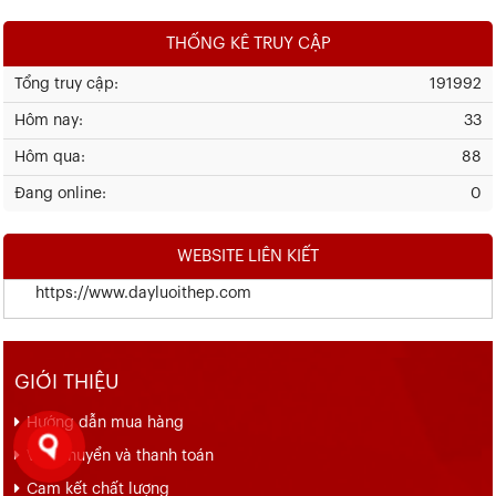
THỐNG KÊ TRUY CẬP
Tổng truy cập:
191992
Hôm nay:
33
Hôm qua:
88
Đang online:
0
WEBSITE LIÊN KIẾT
https://www.dayluoithep.com
GIỚI THIỆU
Hướng dẫn mua hàng
Vận chuyển và thanh toán
Cam kết chất lượng