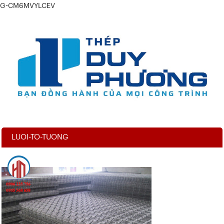
G-CM6MVYLCEV
LUOI-TO-TUONG