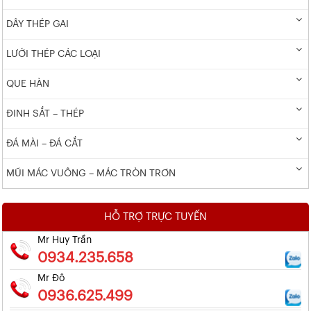
DÂY THÉP GAI
LƯỚI THÉP CÁC LOẠI
QUE HÀN
ĐINH SẮT – THÉP
ĐÁ MÀI – ĐÁ CẮT
MŨI MÁC VUÔNG – MÁC TRÒN TRƠN
HỖ TRỢ TRỰC TUYẾN
Mr Huy Trần
0934.235.658
Mr Đô
0936.625.499