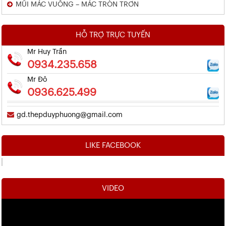
MŨI MÁC VUÔNG – MÁC TRÒN TRƠN
HỖ TRỢ TRỰC TUYẾN
Mr Huy Trần
0934.235.658
Mr Đô
0936.625.499
gd.thepduyphuong@gmail.com
LIKE FACEBOOK
VIDEO