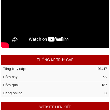
THỐNG KÊ TRUY CẬP
Tổng truy cập:
191417
Hôm nay:
58
Hôm qua:
137
Đang online:
0
WEBSITE LIÊN KIẾT