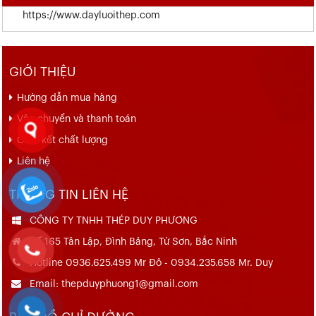
https://www.dayluoithep.com
GIỚI THIỆU
Hướng dẫn mua hàng
Vận chuyển và thanh toán
Cam kết chất lượng
Liên hệ
THÔNG TIN LIÊN HỆ
CÔNG TY TNHH THÉP DUY PHƯƠNG
Số 165 Tân Lập, Đình Bảng, Từ Sơn, Bắc Ninh
Hotline 0936.625.499 Mr Đô - 0934.235.658 Mr. Duy
Email: thepduyphuong1@gmail.com