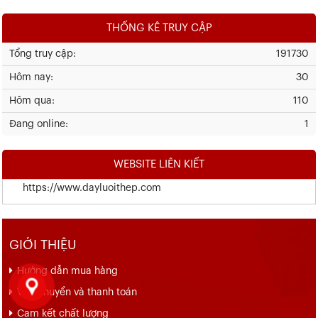
THỐNG KÊ TRUY CẬP
Tổng truy cập:
191730
Hôm nay:
30
Hôm qua:
110
Đang online:
1
WEBSITE LIÊN KIẾT
https://www.dayluoithep.com
GIỚI THIỆU
Hướng dẫn mua hàng
Vận chuyển và thanh toán
Cam kết chất lượng