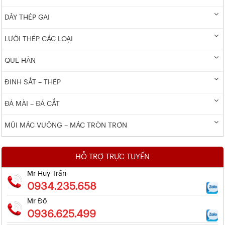
DÂY THÉP GAI
LƯỚI THÉP CÁC LOẠI
QUE HÀN
ĐINH SẮT – THÉP
ĐÁ MÀI – ĐÁ CẮT
MŨI MÁC VUÔNG – MÁC TRÒN TRƠN
HỖ TRỢ TRỰC TUYẾN
Mr Huy Trần
0934.235.658
Mr Đô
0936.625.499