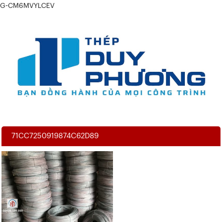
G-CM6MVYLCEV
71CC7250919874C62D89