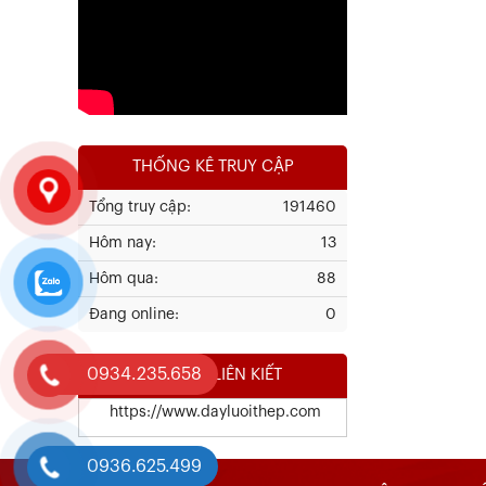
Xem chi tiết
THỐNG KÊ TRUY CẬP
Tổng truy cập:
191460
Hôm nay:
13
Kết Quả Thử Nghiệm Lưới Tô Tường
Hôm qua:
88
Đang online:
0
Xem chi tiết
0934.235.658
WEBSITE LIÊN KIẾT
https://www.dayluoithep.com
0936.625.499