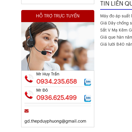
TIN LIÊN Q
HỖ TRỢ TRỰC TUYẾN
Máy đo áp suất l
Giá Dây chống s
Sắt V Mạ Kẽm G
Giá que hàn nă
Kết Quả Thử Nghiệm Lưới Tô Tường
Giá lưới B40 n
Xem chi tiết
Mr Huy Trần
0934.235.658
Mr Đô
0936.625.499
gd.thepduyphuong@gmail.com
Kết Quả Thử Nghiệm Lưới Tô Tường