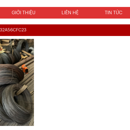
GIỚI THIỆU
LIÊN HỆ
TIN TỨC
032A56CFC23