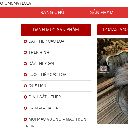
G-CM6MVYLCEV
TRANG CHỦ
SẢN PHẨM
E461A3FA4
DANH MỤC SẢN PHẨM
DÂY THÉP CÁC LOẠI
THÉP HÌNH
DÂY THÉP GAI
LƯỚI THÉP CÁC LOẠI
Chứng Chỉ Dây Mạ Kẽm Nhúng
QUE HÀN
Nóng
ĐINH SẮT – THÉP
Xem chi tiết
ĐÁ MÀI – ĐÁ CẮT
MŨI MÁC VUÔNG – MÁC TRÒN
TRƠN