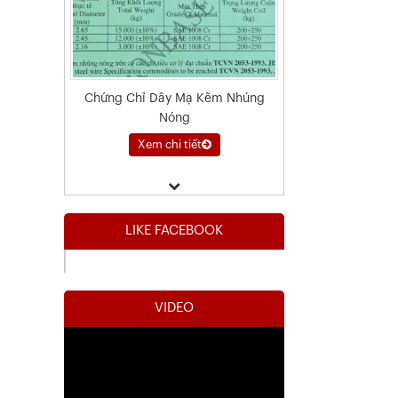
Chứng Chỉ Dây Mạ Kẽm Nhúng
Nóng
Xem chi tiết
LIKE FACEBOOK
VIDEO
Kết Quả Thử Nghiệm Lưới Tô Tường