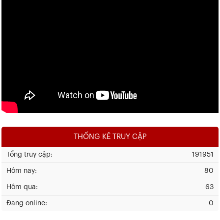
THỐNG KÊ TRUY CẬP
Tổng truy cập:
191951
Hôm nay:
80
Hôm qua:
63
Đang online:
0