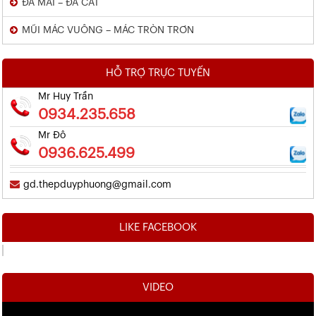
ĐÁ MÀI – ĐÁ CẮT
MŨI MÁC VUÔNG – MÁC TRÒN TRƠN
HỖ TRỢ TRỰC TUYẾN
Mr Huy Trần
0934.235.658
Mr Đô
0936.625.499
gd.thepduyphuong@gmail.com
LIKE FACEBOOK
VIDEO