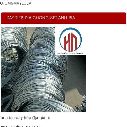
G-CM6MVYLCEV
DAY-TIEP-DIA-CHONG-SET-ANH-BIA
ảnh bìa dây tiếp địa giá rẻ