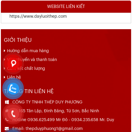
WEBSITE LIÊN KIẾT
https://www.dayluoithep.com
GIỚI THIỆU
Hướng dẫn mua hàng
Vận chuyển và thanh toán
Cam kết chất lượng
Liên hệ
THÔNG TIN LIÊN HỆ
CÔNG TY TNHH THÉP DUY PHƯƠNG
Số 165 Tân Lập, Đình Bảng, Từ Sơn, Bắc Ninh
Hotline 0936.625.499 Mr Đô - 0934.235.658 Mr. Duy
Email: thepduyphuong1@gmail.com