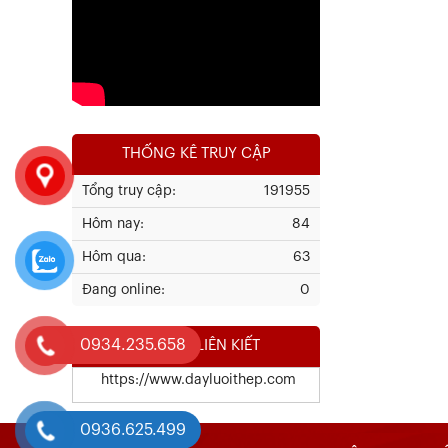
Xem chi tiết
THỐNG KÊ TRUY CẬP
Tổng truy cập:
191955
Hôm nay:
84
Hôm qua:
63
Đang online:
0
0934.235.658
WEBSITE LIÊN KIẾT
https://www.dayluoithep.com
0936.625.499