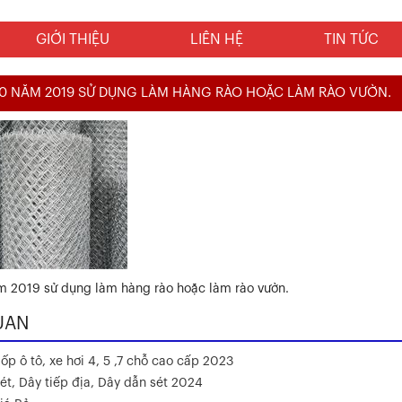
GIỚI THIỆU
LIÊN HỆ
TIN TỨC
40 NĂM 2019 SỬ DỤNG LÀM HÀNG RÀO HOẶC LÀM RÀO VƯỜN.
m 2019 sử dụng làm hàng rào hoặc làm rào vườn.
UAN
ốp ô tô, xe hơi 4, 5 ,7 chỗ cao cấp 2023
ét, Dây tiếp địa, Dây dẫn sét 2024