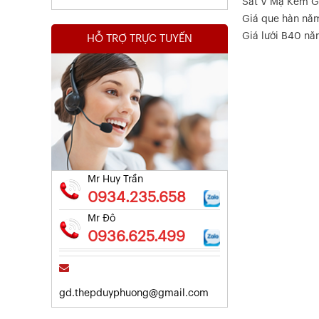
Sắt V Mạ Kẽm G
Giá que hàn nă
Giá lưới B40 n
HỖ TRỢ TRỰC TUYẾN
Chứng Chỉ Chất Lượng Thép Cây
HÒA PHÁT
Xem chi tiết
Mr Huy Trần
0934.235.658
Mr Đô
0936.625.499
gd.thepduyphuong@gmail.com
Chứng Chỉ Dây Mạ Kẽm Nhúng