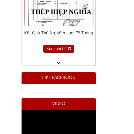
Kết Quả Thử Nghiệm Lưới Tô Tường
Xem chi tiết
LIKE FACEBOOK
VIDEO
Chứng Chỉ Chất Lượng Thép Cây
HÒA PHÁT