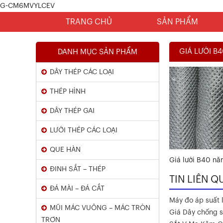
Kết Quả Thử Nghiệm Lưới Tô Tường
G-CM6MVYLCEV
TRANG CHỦ
SẢN PHẨM
Xem chi tiết
GIÁ LƯỚI B
DANH MỤC SẢN PHẨM
DÂY THÉP CÁC LOẠI
THÉP HÌNH
DÂY THÉP GAI
LƯỚI THÉP CÁC LOẠI
Kết Quả Thử Nghiệm Lưới Tô Tường
QUE HÀN
Giá lưới B40 nă
ĐINH SẮT – THÉP
Xem chi tiết
TIN LIÊN Q
ĐÁ MÀI – ĐÁ CẮT
Máy đo áp suất l
MŨI MÁC VUÔNG – MÁC TRÒN
Giá Dây chống s
TRƠN