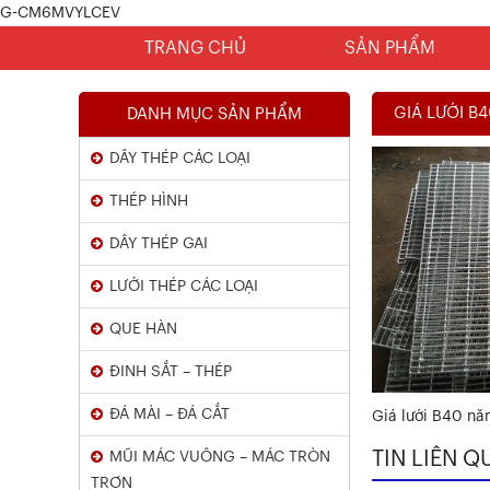
G-CM6MVYLCEV
TRANG CHỦ
SẢN PHẨM
GIÁ LƯỚI B
DANH MỤC SẢN PHẨM
DÂY THÉP CÁC LOẠI
THÉP HÌNH
DÂY THÉP GAI
Chứng Chỉ Dây Mạ Kẽm Nhúng
LƯỚI THÉP CÁC LOẠI
Nóng
QUE HÀN
Xem chi tiết
ĐINH SẮT – THÉP
ĐÁ MÀI – ĐÁ CẮT
Giá lưới B40 nă
TIN LIÊN Q
MŨI MÁC VUÔNG – MÁC TRÒN
TRƠN