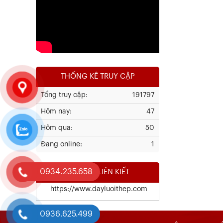
THỐNG KÊ TRUY CẬP
Tổng truy cập:
191797
Kết Quả Thử Nghiệm Lưới Tô Tường
Hôm nay:
47
Xem chi tiết
Hôm qua:
50
Đang online:
1
0934.235.658
WEBSITE LIÊN KIẾT
https://www.dayluoithep.com
0936.625.499