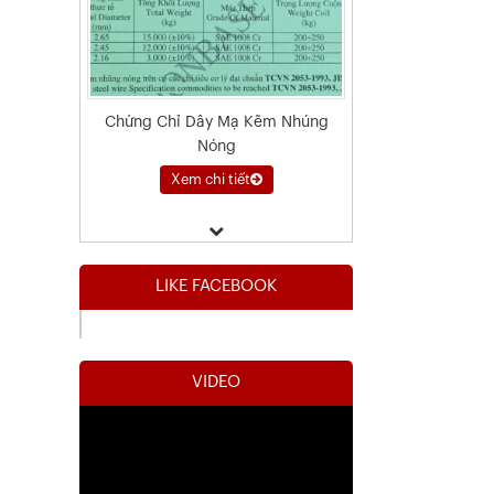
Chứng Chỉ Dây Mạ Kẽm Nhúng
Nóng
Xem chi tiết
LIKE FACEBOOK
VIDEO
Kết Quả Thử Nghiệm Lưới Tô Tường
Xem chi tiết