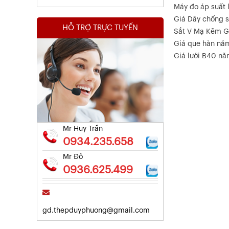
Máy đo áp suất l
Giá Dây chống s
HỖ TRỢ TRỰC TUYẾN
Sắt V Mạ Kẽm G
Giá que hàn nă
Kết Quả Thử Nghiệm Lưới Tô Tường
Giá lưới B40 n
Xem chi tiết
Mr Huy Trần
0934.235.658
Mr Đô
0936.625.499
Kết Quả Thử Nghiệm Lưới Tô Tường
gd.thepduyphuong@gmail.com
Xem chi tiết