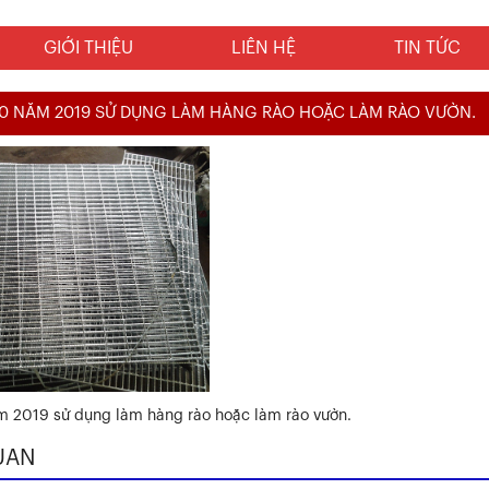
GIỚI THIỆU
LIÊN HỆ
TIN TỨC
40 NĂM 2019 SỬ DỤNG LÀM HÀNG RÀO HOẶC LÀM RÀO VƯỜN.
m 2019 sử dụng làm hàng rào hoặc làm rào vườn.
UAN