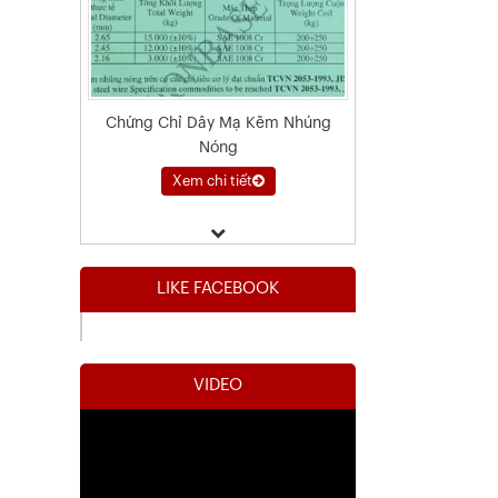
Chứng Chỉ Dây Mạ Kẽm Nhúng
Nóng
Xem chi tiết
LIKE FACEBOOK
VIDEO
Kết Quả Thử Nghiệm Lưới Tô Tường