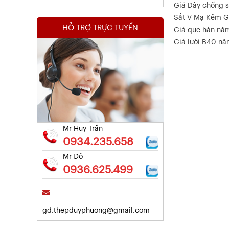
Giá Dây chống s
Sắt V Mạ Kẽm G
HỖ TRỢ TRỰC TUYẾN
Giá que hàn nă
Giá lưới B40 n
Kết Quả Thử Nghiệm Lưới Tô Tường
Xem chi tiết
Mr Huy Trần
0934.235.658
Mr Đô
0936.625.499
gd.thepduyphuong@gmail.com
Kết Quả Thử Nghiệm Lưới Tô Tường