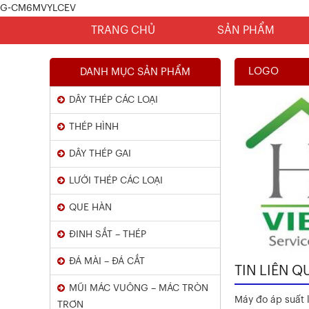
G-CM6MVYLCEV
TRANG CHỦ
SẢN PHẨM
LOGO
DANH MỤC SẢN PHẨM
DÂY THÉP CÁC LOẠI
THÉP HÌNH
DÂY THÉP GAI
LƯỚI THÉP CÁC LOẠI
Chứng Chỉ Dây Mạ Kẽm Nhúng
QUE HÀN
Nóng
ĐINH SẮT – THÉP
Xem chi tiết
ĐÁ MÀI – ĐÁ CẮT
TIN LIÊN Q
MŨI MÁC VUÔNG – MÁC TRÒN
Máy đo áp suất l
TRƠN