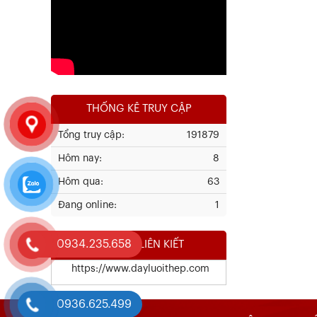
Xem chi tiết
THỐNG KÊ TRUY CẬP
Tổng truy cập:
191879
Hôm nay:
8
Kết Quả Thử Nghiệm Lưới Tô Tường
Hôm qua:
63
Đang online:
1
Xem chi tiết
0934.235.658
WEBSITE LIÊN KIẾT
https://www.dayluoithep.com
0936.625.499