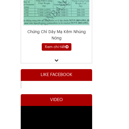
Chứng Chỉ Dây Mạ Kẽm Nhúng
Nóng
Xem chi tiết
LIKE FACEBOOK
VIDEO
Kết Quả Thử Nghiệm Lưới Tô Tường