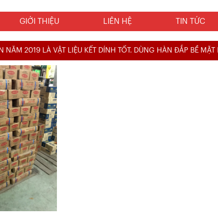
GIỚI THIỆU
LIÊN HỆ
TIN TỨC
N NĂM 2019 LÀ VẬT LIỆU KẾT DÍNH TỐT. DÙNG HÀN ĐẮP BỀ MẶT