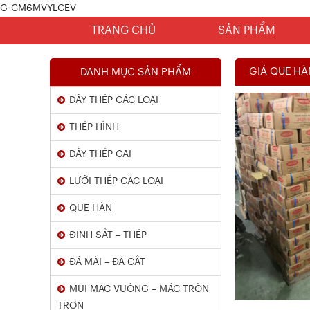
G-CM6MVYLCEV
TRANG CHỦ
SẢN PHẨM
GIÁ QUE HÀ
DANH MỤC SẢN PHẨM
DÂY THÉP CÁC LOẠI
THÉP HÌNH
DÂY THÉP GAI
LƯỚI THÉP CÁC LOẠI
Chứng Chỉ Dây Mạ Kẽm Nhúng
QUE HÀN
Nóng
ĐINH SẮT – THÉP
Xem chi tiết
ĐÁ MÀI – ĐÁ CẮT
MŨI MÁC VUÔNG – MÁC TRÒN
TRƠN