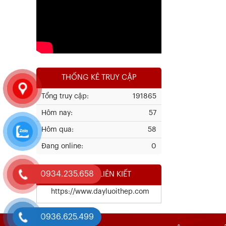
Xem chi tiết
THỐNG KÊ TRUY CẬP
Tổng truy cập:
191865
Hôm nay:
57
Kết Quả Thử Nghiệm Lưới Tô Tường
Hôm qua:
58
Đang online:
0
Xem chi tiết
0934.235.658
WEBSITE LIÊN KIẾT
https://www.dayluoithep.com
0936.625.499