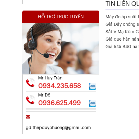
TIN LIÊN Q
HỖ TRỢ TRỰC TUYẾN
Máy đo áp suất l
Giá Dây chống s
Sắt V Mạ Kẽm G
Giá que hàn nă
Kết Quả Thử Nghiệm Lưới Tô Tường
Giá lưới B40 n
Xem chi tiết
Mr Huy Trần
0934.235.658
Mr Đô
0936.625.499
gd.thepduyphuong@gmail.com
Kết Quả Thử Nghiệm Lưới Tô Tường