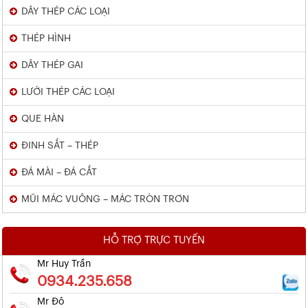
DÂY THÉP CÁC LOẠI
THÉP HÌNH
DÂY THÉP GAI
LƯỚI THÉP CÁC LOẠI
QUE HÀN
ĐINH SẮT – THÉP
ĐÁ MÀI – ĐÁ CẮT
MŨI MÁC VUÔNG – MÁC TRÒN TRƠN
HỖ TRỢ TRỰC TUYẾN
Mr Huy Trần
0934.235.658
Mr Đô