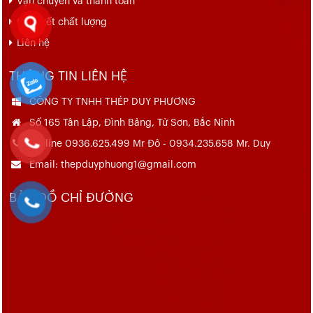
Vận chuyển và thanh toán
Cam kết chất lượng
Liên hệ
THÔNG TIN LIÊN HỆ
CÔNG TY TNHH THÉP DUY PHƯƠNG
Số 165 Tân Lập, Đình Bảng, Từ Sơn, Bắc Ninh
Hotline 0936.625.499 Mr Đô - 0934.235.658 Mr. Duy
Email: thepduyphuong1@gmail.com
BẢN ĐỒ CHỈ ĐƯỜNG