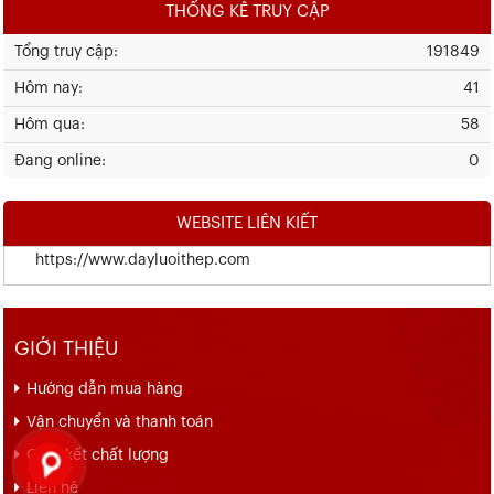
THỐNG KÊ TRUY CẬP
Tổng truy cập:
191849
Hôm nay:
41
Hôm qua:
58
Đang online:
0
WEBSITE LIÊN KIẾT
https://www.dayluoithep.com
GIỚI THIỆU
Hướng dẫn mua hàng
Vận chuyển và thanh toán
Cam kết chất lượng
Liên hệ