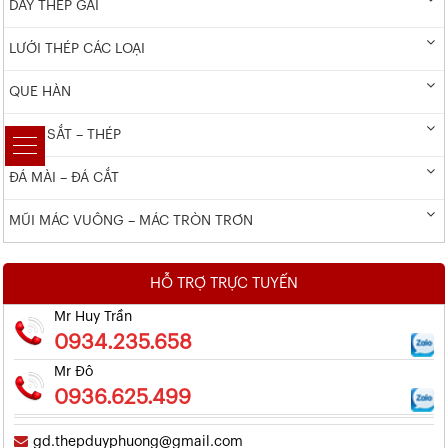
DÂY THÉP GAI
LƯỚI THÉP CÁC LOẠI
QUE HÀN
ĐINH SẮT – THÉP
ĐÁ MÀI – ĐÁ CẮT
MŨI MÁC VUÔNG – MÁC TRÒN TRƠN
HỖ TRỢ TRỰC TUYẾN
Mr Huy Trần
0934.235.658
Mr Đô
0936.625.499
gd.thepduyphuong@gmail.com