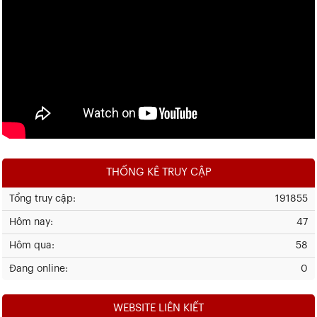
THỐNG KÊ TRUY CẬP
Tổng truy cập:
191855
Hôm nay:
47
Hôm qua:
58
Đang online:
0
WEBSITE LIÊN KIẾT