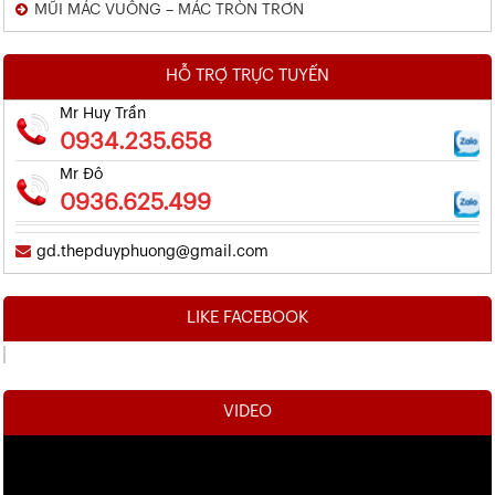
MŨI MÁC VUÔNG – MÁC TRÒN TRƠN
HỖ TRỢ TRỰC TUYẾN
Mr Huy Trần
0934.235.658
Mr Đô
0936.625.499
gd.thepduyphuong@gmail.com
LIKE FACEBOOK
VIDEO