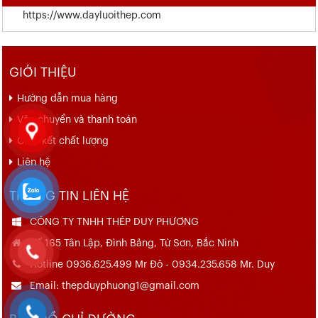
https://www.dayluoithep.com
GIỚI THIỆU
Hướng dẫn mua hàng
Vận chuyển và thanh toán
Cam kết chất lượng
Liên hệ
THÔNG TIN LIÊN HỆ
CÔNG TY TNHH THÉP DUY PHƯƠNG
Số 165 Tân Lập, Đình Bảng, Từ Sơn, Bắc Ninh
Hotline 0936.625.499 Mr Đô - 0934.235.658 Mr. Duy
Email: thepduyphuong1@gmail.com