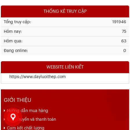
THỐNG KÊ TRUY CẬP
Tổng truy cập:
191946
Hôm nay:
75
Hôm qua:
63
Đang online:
0
WEBSITE LIÊN KIẾT
https://www.dayluoithep.com
GIỚI THIỆU
Hướng dẫn mua hàng
Vận chuyển và thanh toán
Cam kết chất lượng