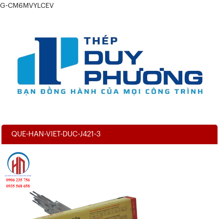
G-CM6MVYLCEV
QUE-HAN-VIET-DUC-J421-3