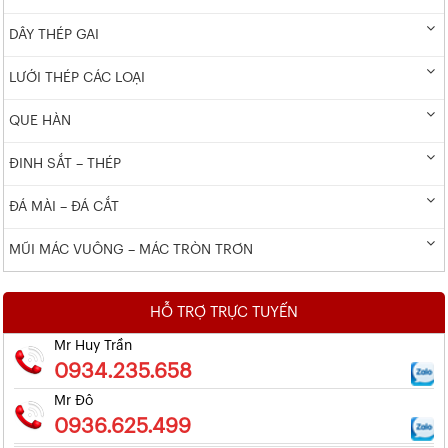
DÂY THÉP GAI
LƯỚI THÉP CÁC LOẠI
QUE HÀN
ĐINH SẮT – THÉP
ĐÁ MÀI – ĐÁ CẮT
MŨI MÁC VUÔNG – MÁC TRÒN TRƠN
HỖ TRỢ TRỰC TUYẾN
Mr Huy Trần
0934.235.658
Mr Đô
0936.625.499