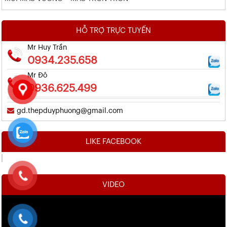
HỖ TRỢ TRỰC TUYẾN
Mr Huy Trần
0934.235.658
Mr Đô
0936.625.499
gd.thepduyphuong@gmail.com
LIKE FACEBOOK
VIDEO