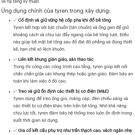
và hạ tầng kỹ thuật.
Ứng dụng chính của tyren trong xây dựng:
✅
Cố định và giữ vững hệ cốp pha khi đổ bê tông
Tyren kết hợp với bát chuồn (tán chuồn) và ống gen để giữ
khoảng cách và chịu lực đẩy ngang của bê tông tươi. Điều
này giúp bề mặt bê tông sau đổ đạt độ phẳng và đúng thiết
kế, hạn chế xô lệch khuôn.
✅
Liên kết khung giàn giáo, sàn thao tác
Trong thi công các công trình cao tầng, tyren giúp kết nối
chắc chắn giữa các khung thép hoặc giàn giáo. Đảm bảo an
toàn khi làm việc ở độ cao.
✅
Treo và giữ ổn định các thiết bị cơ điện (M&E)
Tyren dùng để treo ống gió, máng cáp, đèn chiếu sáng và
các thiết bị cơ điện khác trên trần bê tông. Nhờ khả năng
chịu lực tốt, tyren đảm bảo hệ thống treo luôn ổn định trong
suốt thời gian sử dụng.
✅
Gia cố kết cấu phụ trợ như trần thạch cao, vách ngăn nhẹ