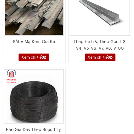
Sắt V Mạ Kẽm Giá Rẻ
Thép Hình V, Thép Góc L 3,
V4, V5, V6, V7, V8, V100
Xem chi tiết
Xem chi tiết
Báo Giá Dây Thép Buộc 1 Ly,