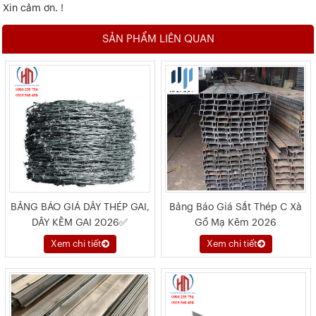
Xin cảm ơn. !
SẢN PHẨM LIÊN QUAN
BẢNG BÁO GIÁ DÂY THÉP GAI,
Bảng Báo Giá Sắt Thép C Xà
DÂY KẼM GAI 2026✅
Gồ Mạ Kẽm 2026
Xem chi tiết
Xem chi tiết