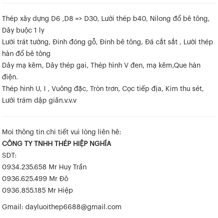
Thép xây dựng D6 ,D8 => D30, Lưới thép b40, Nilong đổ bê tông,
Dây buộc 1 ly
Lưới trát tường, Đinh đóng gỗ, Đinh bê tông, Đá cắt sắt , Lưới thép
hàn đổ bê tông
Dây mạ kẽm, Dây thép gai, Thép hình V đen, mạ kẽm,Que hàn
điện.
Thép hinh U, I , Vuông đặc, Tròn trơn, Cọc tiếp địa, Kim thu sét,
Lưới trám dập giãn.v.v.v
Moi thông tin chi tiết vui lòng liên hê:
CÔNG TY TNHH THÉP HIỆP NGHĨA
SDT:
0934.235.658 Mr Huy Trần
0936.625.499 Mr Đô
0936.855.185 Mr Hiệp
Gmail: dayluoithep6688@gmail.com