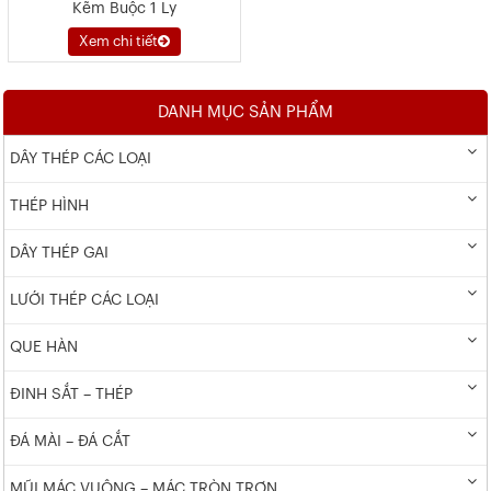
Kẽm Buộc 1 Ly
Xem chi tiết
DANH MỤC SẢN PHẨM
DÂY THÉP CÁC LOẠI
THÉP HÌNH
DÂY THÉP GAI
LƯỚI THÉP CÁC LOẠI
QUE HÀN
ĐINH SẮT – THÉP
ĐÁ MÀI – ĐÁ CẮT
MŨI MÁC VUÔNG – MÁC TRÒN TRƠN