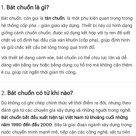
1.
Bát chuồn là gì?
Bát chuồn, còn gọi là
tán chuồn
, là một phụ kiện quan trọng trong
hệ thống cốp pha – giàn giáo xây dựng. Thiết bị này có hình dạng
giống cánh chuồn chuồn, được sử dụng kết hợp với ty ren để siết
chặt và cố định hai đầu của ván khuôn (cốp pha), giúp định hình
và giữ chắc kết cấu bê tông trong quá trình đổ.
Với thiết kế dạng cánh xòe, bát chuồn có thể chịu lực lớn và dễ
dàng vặn bằng tay hoặc bằng dụng cụ hỗ trợ mà không cần thêm
ê cu, giúp rút ngắn thời gian thi công.
2.
Bát chuồn có từ khi nào?
Dù không có ghi chép chính thức về thời điểm ra đời, nhưng theo
đánh giá từ các chuyên gia xây dựng và những người trong nghề.
Bát chuồn bắt đầu xuất hiện tại Việt Nam từ khoảng cuối những
năm 1990 đến đầu 2000
. Đây là giai đoạn ngành xây dựng trong
nước chuyển mình mạnh mẽ, tiếp cận các công nghệ, vật tư tiên