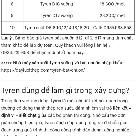
8
Tyren D16 vuông
18.600 /mét
9
Tyren D17 vuông
23.200/ mét
10
Tyren suốt D6,8,10,12,14,16,18,20
Call:
0935.568.658
Lưu ý
: Bảng báo giá tyren bát chuồn d12, d16, d17 mang tính chất
tham khảo để lập dự toán. Quý khách vui lòng liên hệ :
0934.235.658
để nhận mới nhất hôm nay.
>>>>> Nhà máy sản xuất tyren vuông và bát chuồn nhập khẩu :
https://dayluoithep.com/tyren-bat-chuon/
Tyren dùng để làm gì trong xây dựng?
Trong lĩnh vực xây dựng,
tyren
là một chi tiết kết nối quan trọng,
thường có dạng thanh thép ren suốt, đảm nhiệm vai trò
liên kết –
định vị – siết chặt
giữa các bộ phận thi công. Nhờ cấu tạo đơn
giản nhưng hiệu quả, tyren được ứng dụng rộng rãi ở nhiều giai
đoạn trong quá trình thi công công trình dân dụng, công nghiệp