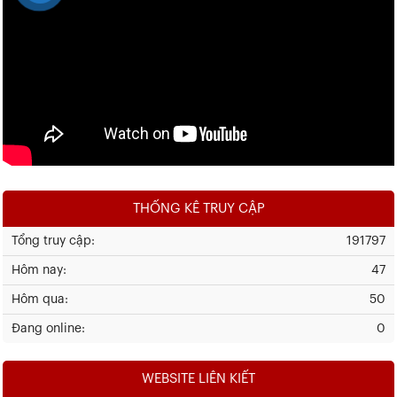
THỐNG KÊ TRUY CẬP
Tổng truy cập:
191797
Hôm nay:
47
Hôm qua:
50
Đang online:
0
WEBSITE LIÊN KIẾT