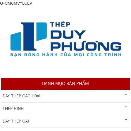
G-CM6MVYLCEV
DANH MỤC SẢN PHẨM
DÂY THÉP CÁC LOẠI
THÉP HÌNH
DÂY THÉP GAI