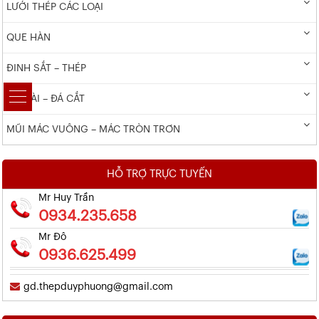
LƯỚI THÉP CÁC LOẠI
QUE HÀN
ĐINH SẮT – THÉP
ĐÁ MÀI – ĐÁ CẮT
MŨI MÁC VUÔNG – MÁC TRÒN TRƠN
HỖ TRỢ TRỰC TUYẾN
Mr Huy Trần
0934.235.658
Mr Đô
0936.625.499
gd.thepduyphuong@gmail.com