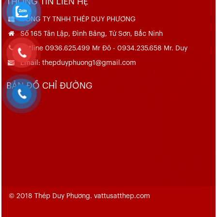
THÔNG TIN LIÊN HỆ
CÔNG TY TNHH THÉP DUY PHƯƠNG
Số 165 Tân Lập, Đình Bảng, Từ Sơn, Bắc Ninh
Hotline 0936.625.499 Mr Đô - 0934.235.658 Mr. Duy
Email: thepduyphuong1@gmail.com
BẢN ĐỒ CHỈ ĐƯỜNG
© 2018 Thép Duy Phương. vattusatthep.com