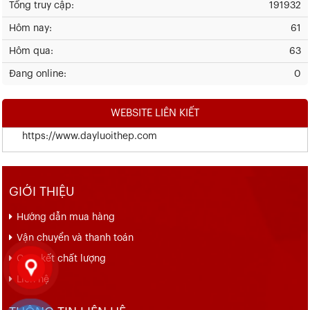
Tổng truy cập:
191932
Hôm nay:
61
Hôm qua:
63
Đang online:
0
WEBSITE LIÊN KIẾT
https://www.dayluoithep.com
GIỚI THIỆU
Hướng dẫn mua hàng
Vận chuyển và thanh toán
Cam kết chất lượng
Liên hệ