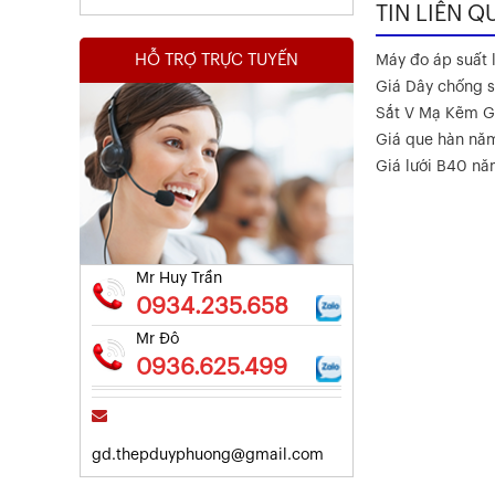
TIN LIÊN Q
HỖ TRỢ TRỰC TUYẾN
Máy đo áp suất l
Giá Dây chống s
Sắt V Mạ Kẽm G
Giá que hàn nă
Kết Quả Thử Nghiệm Lưới Tô Tường
Giá lưới B40 n
Xem chi tiết
Mr Huy Trần
0934.235.658
Mr Đô
0936.625.499
gd.thepduyphuong@gmail.com
Kết Quả Thử Nghiệm Lưới Tô Tường