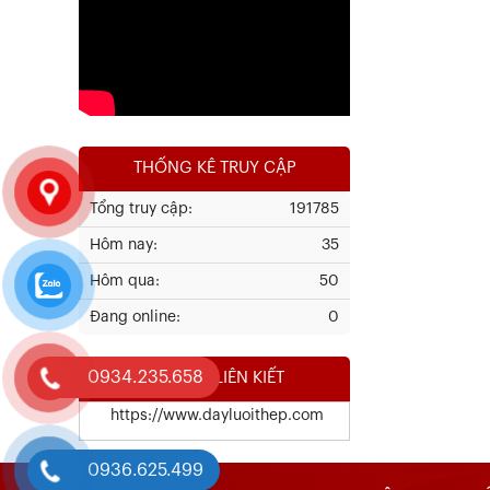
Xem chi tiết
THỐNG KÊ TRUY CẬP
Tổng truy cập:
191785
Hôm nay:
35
Kết Quả Thử Nghiệm Lưới Tô Tường
Hôm qua:
50
Đang online:
0
Xem chi tiết
0934.235.658
WEBSITE LIÊN KIẾT
https://www.dayluoithep.com
0936.625.499