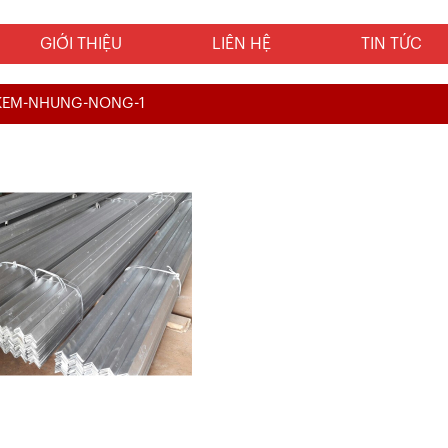
GIỚI THIỆU
LIÊN HỆ
TIN TỨC
-KEM-NHUNG-NONG-1