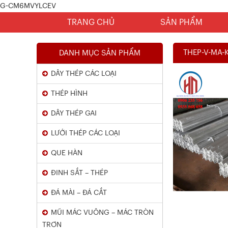
G-CM6MVYLCEV
TRANG CHỦ
SẢN PHẨM
THEP-V-MA
DANH MỤC SẢN PHẨM
DÂY THÉP CÁC LOẠI
THÉP HÌNH
DÂY THÉP GAI
LƯỚI THÉP CÁC LOẠI
Chứng Chỉ Dây Mạ Kẽm Nhúng
QUE HÀN
Nóng
ĐINH SẮT – THÉP
Xem chi tiết
ĐÁ MÀI – ĐÁ CẮT
MŨI MÁC VUÔNG – MÁC TRÒN
TRƠN