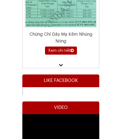
Chứng Chỉ Dây Mạ Kẽm Nhúng
Nóng
Xem chi tiết
LIKE FACEBOOK
VIDEO
Kết Quả Thử Nghiệm Lưới Tô Tường