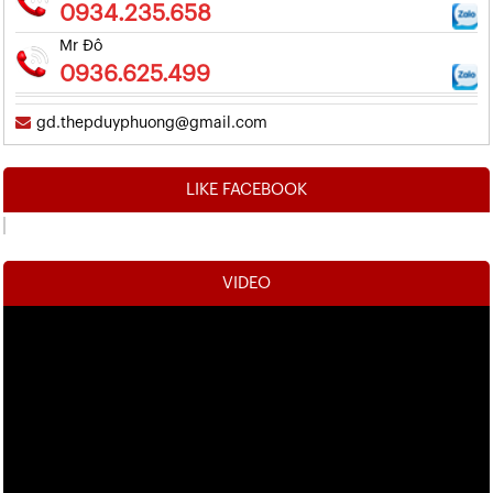
0934.235.658
Mr Đô
0936.625.499
gd.thepduyphuong@gmail.com
LIKE FACEBOOK
VIDEO