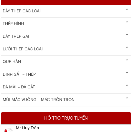
DÂY THÉP CÁC LOẠI
THÉP HÌNH
DÂY THÉP GAI
LƯỚI THÉP CÁC LOẠI
QUE HÀN
ĐINH SẮT – THÉP
ĐÁ MÀI – ĐÁ CẮT
MŨI MÁC VUÔNG – MÁC TRÒN TRƠN
HỖ TRỢ TRỰC TUYẾN
Mr Huy Trần