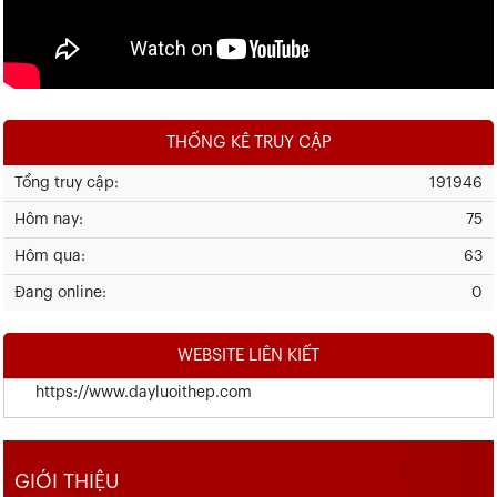
THỐNG KÊ TRUY CẬP
Tổng truy cập:
191946
Hôm nay:
75
Hôm qua:
63
Đang online:
0
WEBSITE LIÊN KIẾT
https://www.dayluoithep.com
GIỚI THIỆU