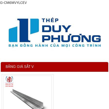
G-CM6MVYLCEV
BẢNG GIÁ SẮT V