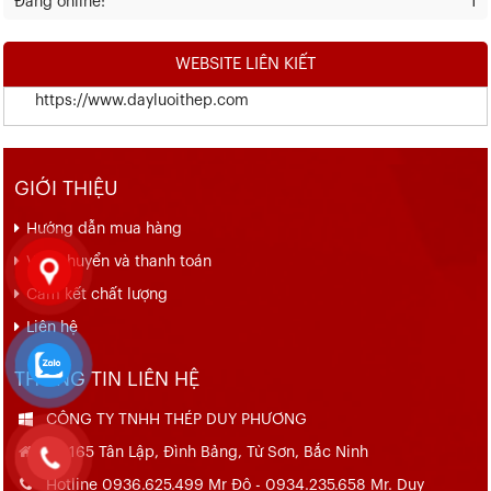
Đang online:
1
WEBSITE LIÊN KIẾT
https://www.dayluoithep.com
GIỚI THIỆU
Hướng dẫn mua hàng
Vận chuyển và thanh toán
Cam kết chất lượng
Liên hệ
THÔNG TIN LIÊN HỆ
CÔNG TY TNHH THÉP DUY PHƯƠNG
Số 165 Tân Lập, Đình Bảng, Từ Sơn, Bắc Ninh
Hotline 0936.625.499 Mr Đô - 0934.235.658 Mr. Duy