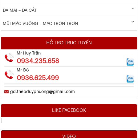
ĐÁ MÀI – ĐÁ CẮT
MŨI MÁC VUÔNG – MÁC TRÒN TRƠN
HỖ TRỢ TRỰC TUYẾN
Mr Huy Trần
0934.235.658
Mr Đô
0936.625.499
gd.thepduyphuong@gmail.com
LIKE FACEBOOK
VIDEO