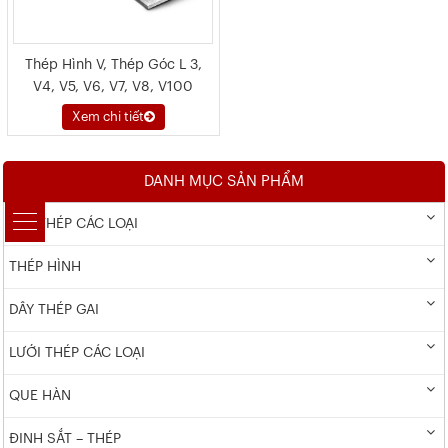
Thép Hình V, Thép Góc L 3,
V4, V5, V6, V7, V8, V100
Xem chi tiết
DANH MỤC SẢN PHẨM
DÂY THÉP CÁC LOẠI
THÉP HÌNH
DÂY THÉP GAI
LƯỚI THÉP CÁC LOẠI
QUE HÀN
ĐINH SẮT – THÉP