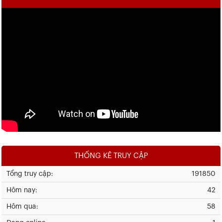
THỐNG KÊ TRUY CẬP
Tổng truy cập:
191850
Hôm nay:
42
Hôm qua:
58