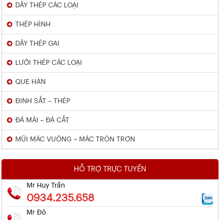
DÂY THÉP CÁC LOẠI
THÉP HÌNH
DÂY THÉP GAI
LƯỚI THÉP CÁC LOẠI
QUE HÀN
ĐINH SẮT – THÉP
ĐÁ MÀI – ĐÁ CẮT
MŨI MÁC VUÔNG – MÁC TRÒN TRƠN
HỖ TRỢ TRỰC TUYẾN
Mr Huy Trần
0934.235.658
Mr Đô