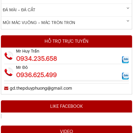
ĐÁ MÀI – ĐÁ CẮT
MŨI MÁC VUÔNG – MÁC TRÒN TRƠN
HỖ TRỢ TRỰC TUYẾN
Mr Huy Trần
0934.235.658
Mr Đô
0936.625.499
gd.thepduyphuong@gmail.com
LIKE FACEBOOK
VIDEO