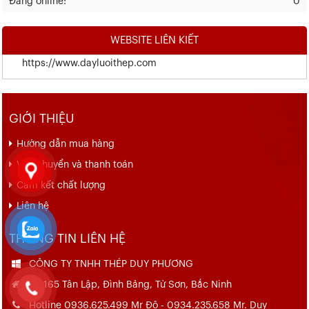
Đang online:
0
WEBSITE LIÊN KIẾT
https://www.dayluoithep.com
GIỚI THIỆU
Hướng dẫn mua hàng
Vận chuyển và thanh toán
Cam kết chất lượng
Liên hệ
THÔNG TIN LIÊN HỆ
CÔNG TY TNHH THÉP DUY PHƯƠNG
Số 165 Tân Lập, Đình Bảng, Từ Sơn, Bắc Ninh
Hotline 0936.625.499 Mr Đô - 0934.235.658 Mr. Duy