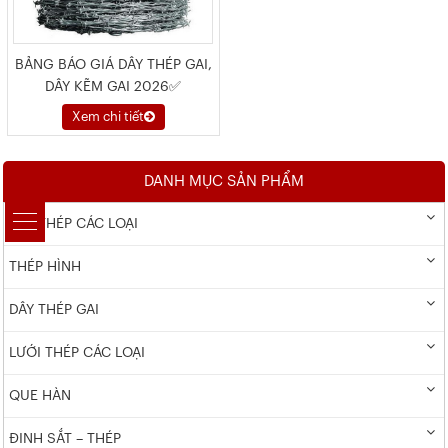
BẢNG BÁO GIÁ DÂY THÉP GAI,
DÂY KẼM GAI 2026✅
Xem chi tiết
DANH MỤC SẢN PHẨM
DÂY THÉP CÁC LOẠI
THÉP HÌNH
DÂY THÉP GAI
LƯỚI THÉP CÁC LOẠI
QUE HÀN
ĐINH SẮT – THÉP