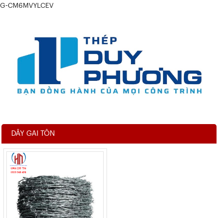
G-CM6MVYLCEV
DÂY GAI TÔN