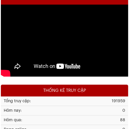
THỐNG KÊ TRUY CẬP
Tổng truy cập:
191959
Hôm nay:
0
Hôm qua:
88