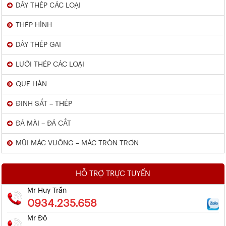
DÂY THÉP CÁC LOẠI
THÉP HÌNH
DÂY THÉP GAI
LƯỚI THÉP CÁC LOẠI
QUE HÀN
ĐINH SẮT – THÉP
ĐÁ MÀI – ĐÁ CẮT
MŨI MÁC VUÔNG – MÁC TRÒN TRƠN
HỖ TRỢ TRỰC TUYẾN
Mr Huy Trần
0934.235.658
Mr Đô