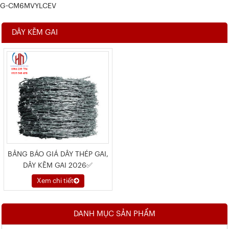
G-CM6MVYLCEV
DÂY KẼM GAI
BẢNG BÁO GIÁ DÂY THÉP GAI,
DÂY KẼM GAI 2026✅
Xem chi tiết
DANH MỤC SẢN PHẨM