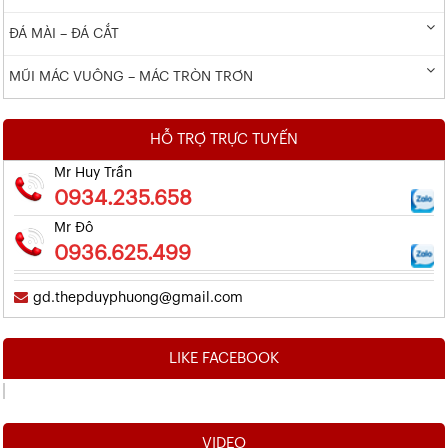
ĐÁ MÀI – ĐÁ CẮT
MŨI MÁC VUÔNG – MÁC TRÒN TRƠN
HỖ TRỢ TRỰC TUYẾN
Mr Huy Trần
0934.235.658
Mr Đô
0936.625.499
gd.thepduyphuong@gmail.com
LIKE FACEBOOK
VIDEO