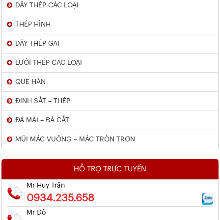
DÂY THÉP CÁC LOẠI
THÉP HÌNH
DÂY THÉP GAI
LƯỚI THÉP CÁC LOẠI
QUE HÀN
ĐINH SẮT – THÉP
ĐÁ MÀI – ĐÁ CẮT
MŨI MÁC VUÔNG – MÁC TRÒN TRƠN
HỖ TRỢ TRỰC TUYẾN
Mr Huy Trần
0934.235.658
Mr Đô