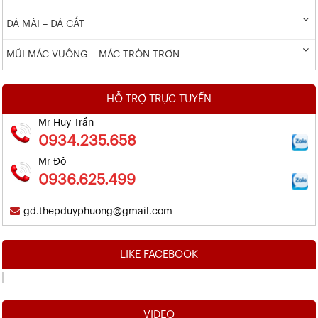
ĐÁ MÀI – ĐÁ CẮT
MŨI MÁC VUÔNG – MÁC TRÒN TRƠN
HỖ TRỢ TRỰC TUYẾN
Mr Huy Trần
0934.235.658
Mr Đô
0936.625.499
gd.thepduyphuong@gmail.com
LIKE FACEBOOK
VIDEO