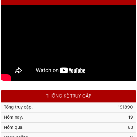
THỐNG KÊ TRUY CẬP
Tổng truy cập:
191890
Hôm nay:
19
Hôm qua:
63