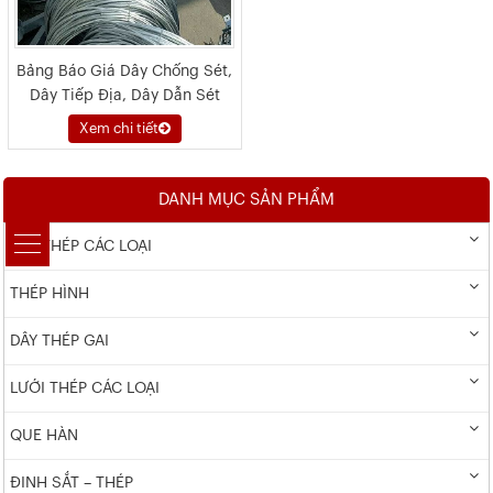
Bảng Báo Giá Dây Chống Sét,
Dây Tiếp Địa, Dây Dẫn Sét
2026
Xem chi tiết
DANH MỤC SẢN PHẨM
DÂY THÉP CÁC LOẠI
THÉP HÌNH
DÂY THÉP GAI
LƯỚI THÉP CÁC LOẠI
QUE HÀN
ĐINH SẮT – THÉP