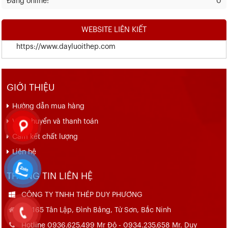
Đang online:
0
WEBSITE LIÊN KIẾT
https://www.dayluoithep.com
GIỚI THIỆU
Hướng dẫn mua hàng
Vận chuyển và thanh toán
Cam kết chất lượng
Liên hệ
THÔNG TIN LIÊN HỆ
CÔNG TY TNHH THÉP DUY PHƯƠNG
Số 165 Tân Lập, Đình Bảng, Từ Sơn, Bắc Ninh
Hotline 0936.625.499 Mr Đô - 0934.235.658 Mr. Duy