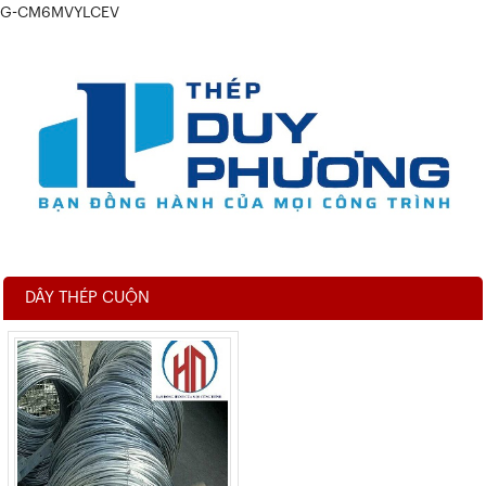
G-CM6MVYLCEV
DÂY THÉP CUỘN