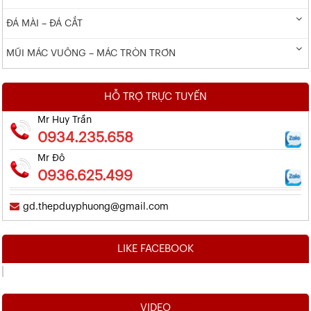
ĐÁ MÀI – ĐÁ CẮT
MŨI MÁC VUÔNG – MÁC TRÒN TRƠN
HỖ TRỢ TRỰC TUYẾN
Mr Huy Trần
0934.235.658
Mr Đô
0936.625.499
gd.thepduyphuong@gmail.com
LIKE FACEBOOK
VIDEO