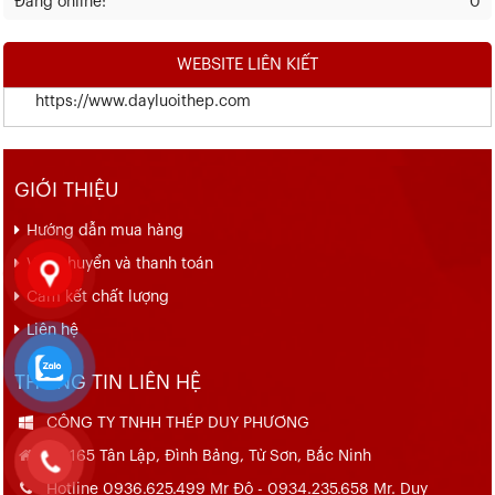
Đang online:
0
WEBSITE LIÊN KIẾT
https://www.dayluoithep.com
GIỚI THIỆU
Hướng dẫn mua hàng
Vận chuyển và thanh toán
Cam kết chất lượng
Liên hệ
THÔNG TIN LIÊN HỆ
CÔNG TY TNHH THÉP DUY PHƯƠNG
Số 165 Tân Lập, Đình Bảng, Từ Sơn, Bắc Ninh
Hotline 0936.625.499 Mr Đô - 0934.235.658 Mr. Duy