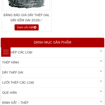
BẢNG BÁO GIÁ DÂY THÉP GAI,
DÂY KẼM GAI 2026✅
Xem chi tiết
DANH MỤC SẢN PHẨM
DÂY THÉP CÁC LOẠI
THÉP HÌNH
DÂY THÉP GAI
LƯỚI THÉP CÁC LOẠI
QUE HÀN
ĐINH SẮT – THÉP