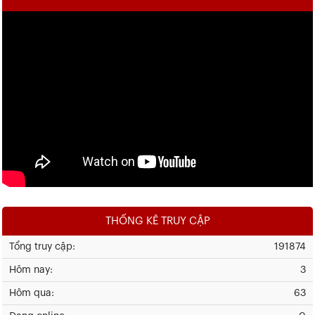
THỐNG KÊ TRUY CẬP
Tổng truy cập:
191874
Hôm nay:
3
Hôm qua:
63