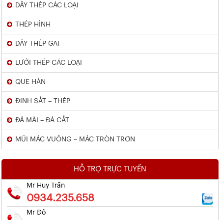
DÂY THÉP CÁC LOẠI
THÉP HÌNH
DÂY THÉP GAI
LƯỚI THÉP CÁC LOẠI
QUE HÀN
ĐINH SẮT – THÉP
ĐÁ MÀI – ĐÁ CẮT
MŨI MÁC VUÔNG – MÁC TRÒN TRƠN
HỖ TRỢ TRỰC TUYẾN
Mr Huy Trần
0934.235.658
Mr Đô