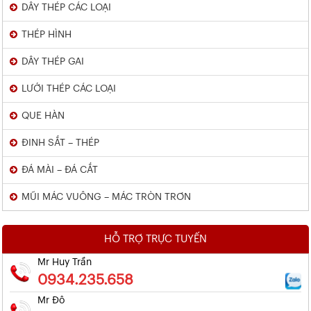
DÂY THÉP CÁC LOẠI
THÉP HÌNH
DÂY THÉP GAI
LƯỚI THÉP CÁC LOẠI
QUE HÀN
ĐINH SẮT – THÉP
ĐÁ MÀI – ĐÁ CẮT
MŨI MÁC VUÔNG – MÁC TRÒN TRƠN
HỖ TRỢ TRỰC TUYẾN
Mr Huy Trần
0934.235.658
Mr Đô