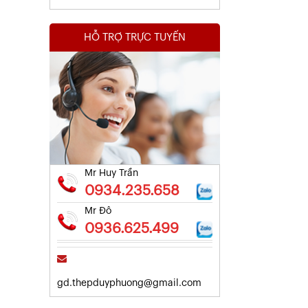
HỖ TRỢ TRỰC TUYẾN
Kết Quả Thử Nghiệm Lưới Tô Tường
Xem chi tiết
Mr Huy Trần
0934.235.658
Mr Đô
0936.625.499
gd.thepduyphuong@gmail.com
Kết Quả Thử Nghiệm Lưới Tô Tường