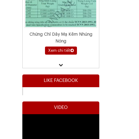
Chứng Chỉ Dây Mạ Kẽm Nhúng
Nóng
Xem chi tiết
LIKE FACEBOOK
VIDEO
Kết Quả Thử Nghiệm Lưới Tô Tường