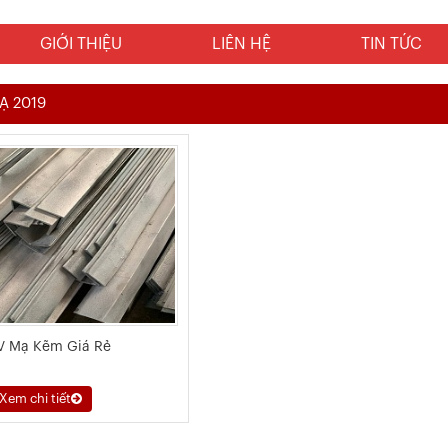
GIỚI THIỆU
LIÊN HỆ
TIN TỨC
Ạ 2019
V Mạ Kẽm Giá Rẻ
Xem chi tiết