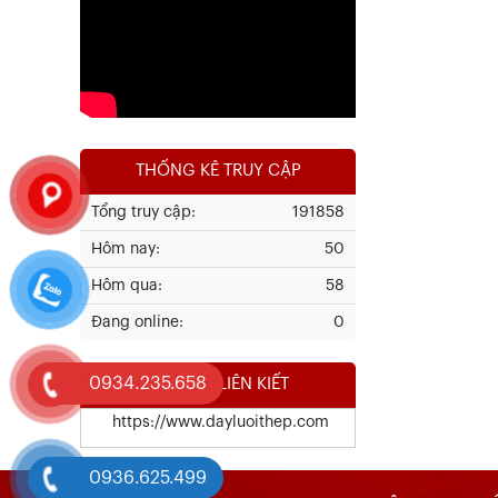
Xem chi tiết
THỐNG KÊ TRUY CẬP
Tổng truy cập:
191858
Hôm nay:
50
Kết Quả Thử Nghiệm Lưới Tô Tường
Hôm qua:
58
Đang online:
0
Xem chi tiết
0934.235.658
WEBSITE LIÊN KIẾT
https://www.dayluoithep.com
0936.625.499