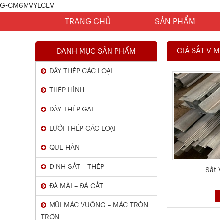
G-CM6MVYLCEV
TRANG CHỦ
SẢN PHẨM
GIÁ SẮT V M
DANH MỤC SẢN PHẨM
DÂY THÉP CÁC LOẠI
THÉP HÌNH
DÂY THÉP GAI
LƯỚI THÉP CÁC LOẠI
Chứng Chỉ Dây Mạ Kẽm Nhúng
QUE HÀN
Nóng
ĐINH SẮT – THÉP
Sắt 
Xem chi tiết
ĐÁ MÀI – ĐÁ CẮT
MŨI MÁC VUÔNG – MÁC TRÒN
TRƠN