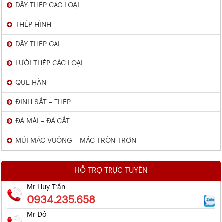
DÂY THÉP CÁC LOẠI
THÉP HÌNH
DÂY THÉP GAI
LƯỚI THÉP CÁC LOẠI
QUE HÀN
ĐINH SẮT – THÉP
ĐÁ MÀI – ĐÁ CẮT
MŨI MÁC VUÔNG – MÁC TRÒN TRƠN
HỖ TRỢ TRỰC TUYẾN
Mr Huy Trần
0934.235.658
Mr Đô