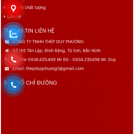
Cam kết chất lượng
Liên hệ
THÔNG TIN LIÊN HỆ
CÔNG TY TNHH THÉP DUY PHƯƠNG
Số 165 Tân Lập, Đình Bảng, Từ Sơn, Bắc Ninh
Hotline 0936.625.499 Mr Đô - 0934.235.658 Mr. Duy
Email: thepduyphuong1@gmail.com
BẢN ĐỒ CHỈ ĐƯỜNG