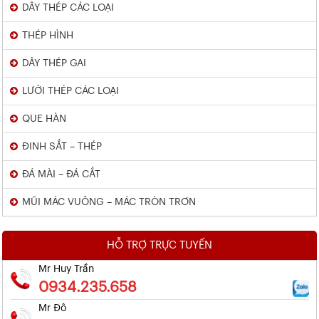
DÂY THÉP CÁC LOẠI
THÉP HÌNH
DÂY THÉP GAI
LƯỚI THÉP CÁC LOẠI
QUE HÀN
ĐINH SẮT – THÉP
ĐÁ MÀI – ĐÁ CẮT
MŨI MÁC VUÔNG – MÁC TRÒN TRƠN
HỖ TRỢ TRỰC TUYẾN
Mr Huy Trần
0934.235.658
Mr Đô