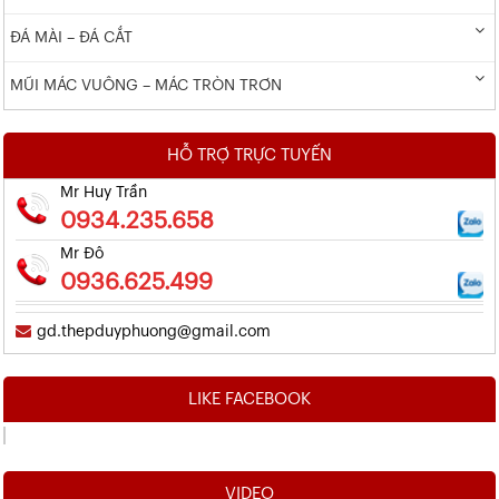
ĐÁ MÀI – ĐÁ CẮT
MŨI MÁC VUÔNG – MÁC TRÒN TRƠN
HỖ TRỢ TRỰC TUYẾN
Mr Huy Trần
0934.235.658
Mr Đô
0936.625.499
gd.thepduyphuong@gmail.com
LIKE FACEBOOK
VIDEO