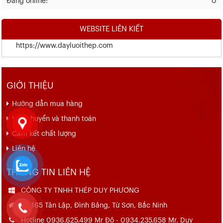
Đang online:
0
WEBSITE LIÊN KIẾT
https://www.dayluoithep.com
GIỚI THIỆU
Hướng dẫn mua hàng
Vận chuyển và thanh toán
Cam kết chất lượng
Liên hệ
THÔNG TIN LIÊN HỆ
CÔNG TY TNHH THÉP DUY PHƯƠNG
Số 165 Tân Lập, Đình Bảng, Từ Sơn, Bắc Ninh
Hotline 0936.625.499 Mr Đô - 0934.235.658 Mr. Duy