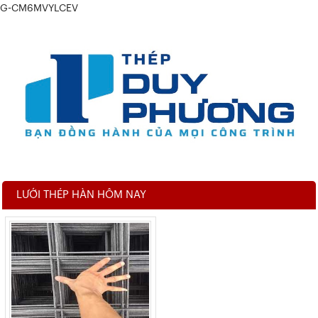
G-CM6MVYLCEV
LƯỚI THÉP HÀN HÔM NAY