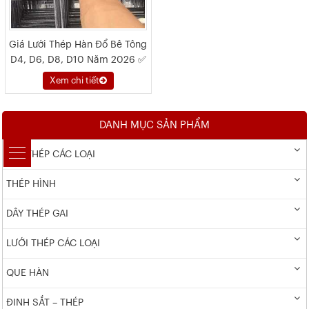
Giá Lưới Thép Hàn Đổ Bê Tông
D4, D6, D8, D10 Năm 2026 ✅
Xem chi tiết
DANH MỤC SẢN PHẨM
DÂY THÉP CÁC LOẠI
THÉP HÌNH
DÂY THÉP GAI
LƯỚI THÉP CÁC LOẠI
QUE HÀN
ĐINH SẮT – THÉP