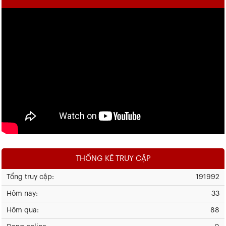
THỐNG KÊ TRUY CẬP
Tổng truy cập:
191992
Hôm nay:
33
Hôm qua:
88