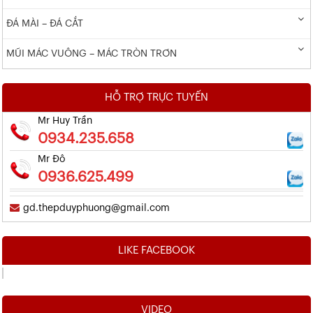
ĐÁ MÀI – ĐÁ CẮT
MŨI MÁC VUÔNG – MÁC TRÒN TRƠN
HỖ TRỢ TRỰC TUYẾN
Mr Huy Trần
0934.235.658
Mr Đô
0936.625.499
gd.thepduyphuong@gmail.com
LIKE FACEBOOK
VIDEO