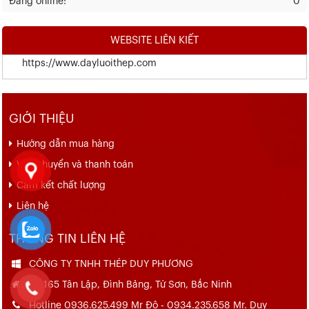
Đang online:
0
WEBSITE LIÊN KIẾT
https://www.dayluoithep.com
GIỚI THIỆU
Hướng dẫn mua hàng
Vận chuyển và thanh toán
Cam kết chất lượng
Liên hệ
THÔNG TIN LIÊN HỆ
CÔNG TY TNHH THÉP DUY PHƯƠNG
Số 165 Tân Lập, Đình Bảng, Từ Sơn, Bắc Ninh
Hotline 0936.625.499 Mr Đô - 0934.235.658 Mr. Duy