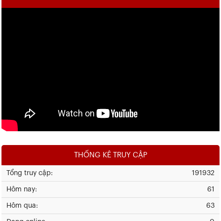
THỐNG KÊ TRUY CẬP
Tổng truy cập:
191932
Hôm nay:
61
Hôm qua:
63