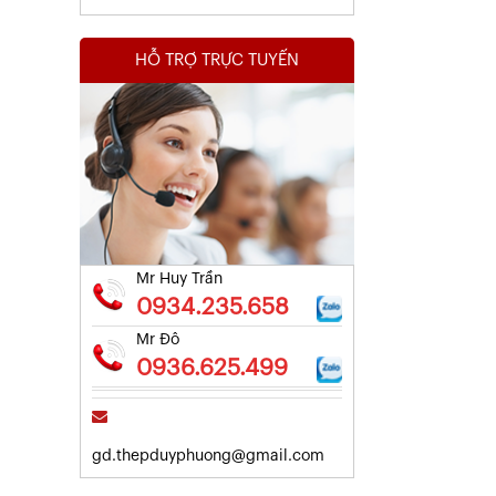
HỖ TRỢ TRỰC TUYẾN
Kết Quả Thử Nghiệm Lưới Tô Tường
Xem chi tiết
Mr Huy Trần
0934.235.658
Mr Đô
0936.625.499
gd.thepduyphuong@gmail.com
Kết Quả Thử Nghiệm Lưới Tô Tường