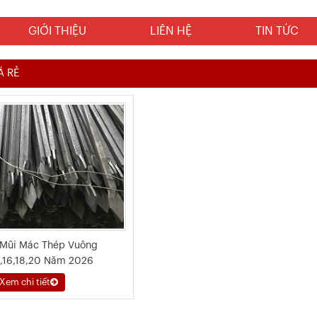
GIỚI THIỆU
LIÊN HỆ
TIN TỨC
Á RẺ
 Mũi Mác Thép Vuông
4,16,18,20 Năm 2026
Xem chi tiết