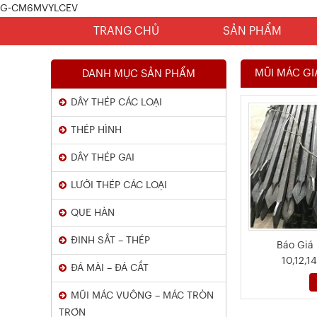
G-CM6MVYLCEV
TRANG CHỦ
SẢN PHẨM
MŨI MÁC GI
DANH MỤC SẢN PHẨM
DÂY THÉP CÁC LOẠI
THÉP HÌNH
DÂY THÉP GAI
LƯỚI THÉP CÁC LOẠI
Chứng Chỉ Dây Mạ Kẽm Nhúng
QUE HÀN
Nóng
ĐINH SẮT – THÉP
Báo Giá
Xem chi tiết
10,12,1
ĐÁ MÀI – ĐÁ CẮT
MŨI MÁC VUÔNG – MÁC TRÒN
TRƠN