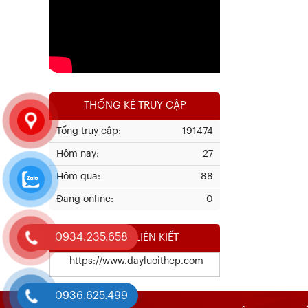
Xem chi tiết
THỐNG KÊ TRUY CẬP
Tổng truy cập:
191474
Hôm nay:
27
Kết Quả Thử Nghiệm Lưới Tô Tường
Hôm qua:
88
Đang online:
0
Xem chi tiết
0934.235.658
WEBSITE LIÊN KIẾT
https://www.dayluoithep.com
0936.625.499