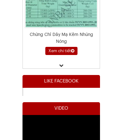
Chứng Chỉ Dây Mạ Kẽm Nhúng
Nóng
Xem chi tiết
LIKE FACEBOOK
VIDEO
Kết Quả Thử Nghiệm Lưới Tô Tường