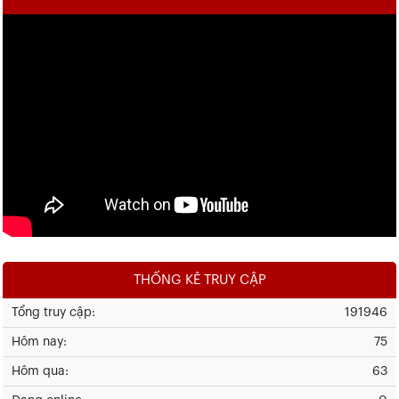
THỐNG KÊ TRUY CẬP
Tổng truy cập:
191946
Hôm nay:
75
Hôm qua:
63