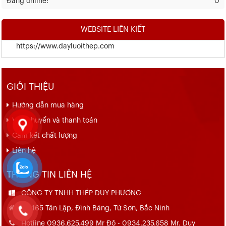
Đang online:
0
WEBSITE LIÊN KIẾT
https://www.dayluoithep.com
GIỚI THIỆU
Hướng dẫn mua hàng
Vận chuyển và thanh toán
Cam kết chất lượng
Liên hệ
THÔNG TIN LIÊN HỆ
CÔNG TY TNHH THÉP DUY PHƯƠNG
Số 165 Tân Lập, Đình Bảng, Từ Sơn, Bắc Ninh
Hotline 0936.625.499 Mr Đô - 0934.235.658 Mr. Duy