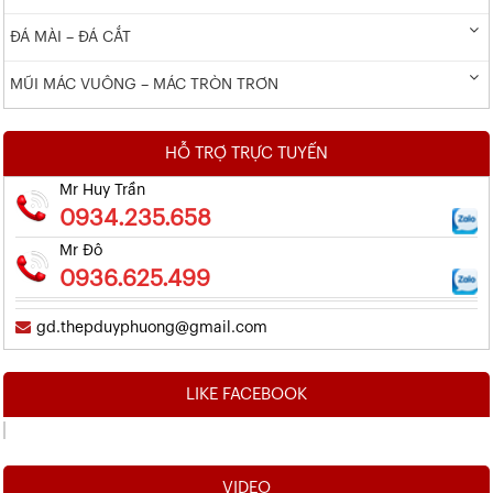
ĐÁ MÀI – ĐÁ CẮT
MŨI MÁC VUÔNG – MÁC TRÒN TRƠN
HỖ TRỢ TRỰC TUYẾN
Mr Huy Trần
0934.235.658
Mr Đô
0936.625.499
gd.thepduyphuong@gmail.com
LIKE FACEBOOK
VIDEO