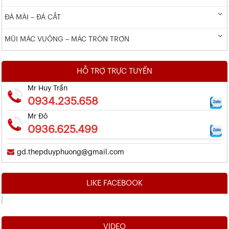
ĐÁ MÀI – ĐÁ CẮT
MŨI MÁC VUÔNG – MÁC TRÒN TRƠN
HỖ TRỢ TRỰC TUYẾN
Mr Huy Trần
0934.235.658
Mr Đô
0936.625.499
gd.thepduyphuong@gmail.com
LIKE FACEBOOK
VIDEO