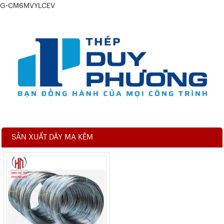
G-CM6MVYLCEV
SẢN XUẤT DÂY MẠ KẼM