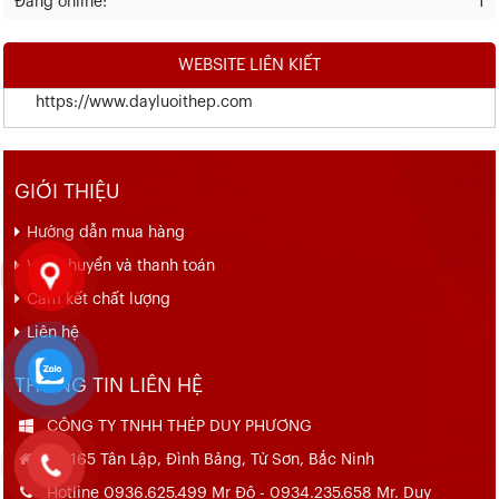
Đang online:
1
WEBSITE LIÊN KIẾT
https://www.dayluoithep.com
GIỚI THIỆU
Hướng dẫn mua hàng
Vận chuyển và thanh toán
Cam kết chất lượng
Liên hệ
THÔNG TIN LIÊN HỆ
CÔNG TY TNHH THÉP DUY PHƯƠNG
Số 165 Tân Lập, Đình Bảng, Từ Sơn, Bắc Ninh
Hotline 0936.625.499 Mr Đô - 0934.235.658 Mr. Duy