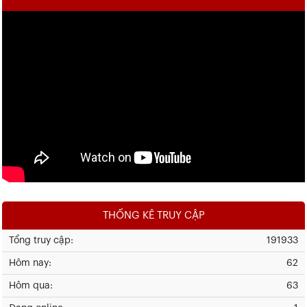
THỐNG KÊ TRUY CẬP
Tổng truy cập:
191933
Hôm nay:
62
Hôm qua:
63