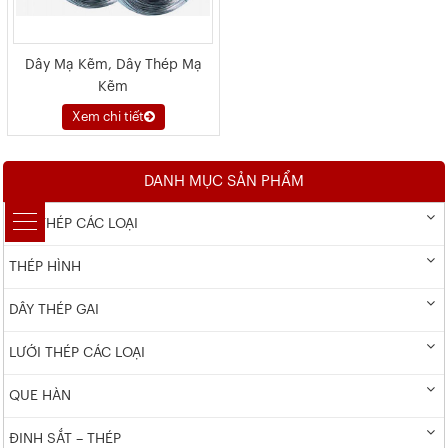
Dây Mạ Kẽm, Dây Thép Mạ
Kẽm
Xem chi tiết
DANH MỤC SẢN PHẨM
DÂY THÉP CÁC LOẠI
THÉP HÌNH
DÂY THÉP GAI
LƯỚI THÉP CÁC LOẠI
QUE HÀN
ĐINH SẮT – THÉP